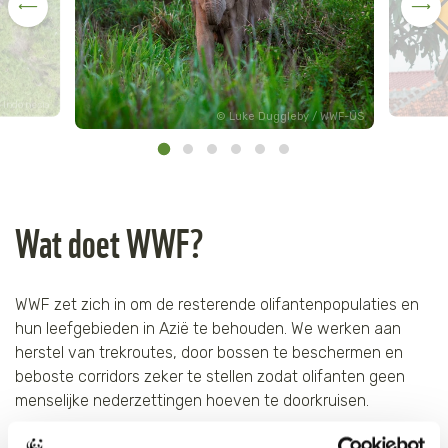
-Indonesia
Luke Duggleby / WWF-US
Wat doet WWF?
WWF zet zich in om de resterende olifantenpopulaties en
hun leefgebieden in Azië te behouden. We werken aan
herstel van trekroutes, door bossen te beschermen en
beboste corridors zeker te stellen zodat olifanten geen
menselijke nederzettingen hoeven te doorkruisen.
WWF doet veel onderzoek naar en werkt samen met lokale