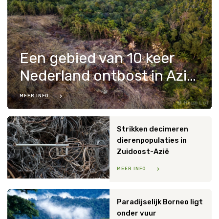
Een gebied van 10 keer
Nederland ontbost in Azië, Afrika en Zuid-Amerika voor landbouw
MEER INFO
Hkun Lot
Strikken decimeren
dierenpopulaties in
Zuidoost-Azië
MEER INFO
Paradijselijk Borneo ligt
onder vuur