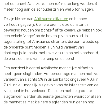
het continent Azië. Ze kunnen 6,4 meter lang worden, 3
Tijger
meter hoog aan de schouder zijn en wel 5 ton wegen.
Ze zijn kleiner dan
Afrikaanse olifanten
en hebben
Walvis
verhoudingsgewijs kleinere oren, die ze constant in
beweging houden om zichzelf af te koelen. Ze hebben ook
IJsbeer
een enkele 'vinger' op de bovenlip van hun slurf, in
tegenstelling tot Afrikaanse olifanten, die een tweede op
Zeeschildpad
de onderste punt hebben. Hun huid varieert van
donkergrijs tot bruin, met roze vlekken op het voorhoofd,
de oren, de basis van de romp en de borst.
Een aanzienlijk aantal Aziatische mannelijke olifanten
heeft geen slagtanden. Het percentage mannen met ivoor
varieert van slechts 5% in Sri Lanka tot ongeveer 90% in
Zuid-India - mogelijk als gevolg van de intensiteit van de
ivoorjacht in het verleden. De dieren met de grootste
slagtanden werden als eerste geschoten waardoor alleen
de mannetjes met kleinere slagtanden hun genen nog