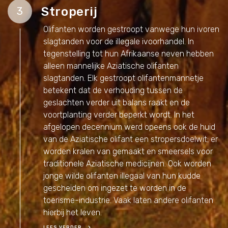
Stroperij
3
Olifanten worden gestroopt vanwege hun ivoren
slagtanden voor de illegale ivoorhandel. In
tegenstelling tot hun Afrikaanse neven hebben
alleen mannelijke Aziatische olifanten
slagtanden. Elk gestroopt olifantenmannetje
betekent dat de verhouding tussen ​​de
geslachten verder uit balans raakt en de
voortplanting verder beperkt wordt. In het
afgelopen decennium werd opeens ook de huid
van de Aziatische olifant een stropersdoelwit; er
worden kralen van gemaakt en smeersels voor
traditionele Aziatische medicijnen. Ook worden
jonge wilde olifanten illegaal van hun kudde
gescheiden om ingezet te worden in de
toerisme-industrie. Vaak laten andere olifanten
hierbij het leven.
LEES VERDER