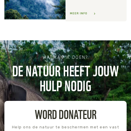
MEER INFO
Alain Compost / WWF
WAT KAN IK DOEN?
DE NATUUR HEEFT JOUW
HULP NODIG
WORD DONATEUR
Help ons de natuur te beschermen met een vast