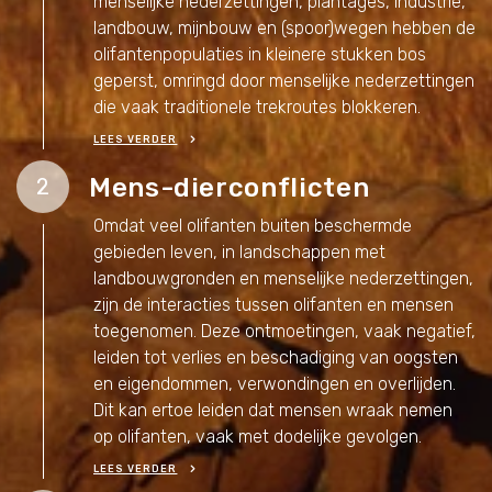
menselijke nederzettingen, plantages, industrie,
landbouw, mijnbouw en (spoor)wegen hebben de
olifantenpopulaties in kleinere stukken bos
geperst, omringd door menselijke nederzettingen
die vaak traditionele trekroutes blokkeren.
LEES VERDER
Mens-dierconflicten
2
Omdat veel olifanten buiten beschermde
gebieden leven, in landschappen met
landbouwgronden en menselijke nederzettingen,
zijn de interacties tussen olifanten en mensen
toegenomen. Deze ontmoetingen, vaak negatief,
leiden tot verlies en beschadiging van oogsten
en eigendommen, verwondingen en overlijden.
Dit kan ertoe leiden dat mensen wraak nemen
op olifanten, vaak met dodelijke gevolgen.
LEES VERDER