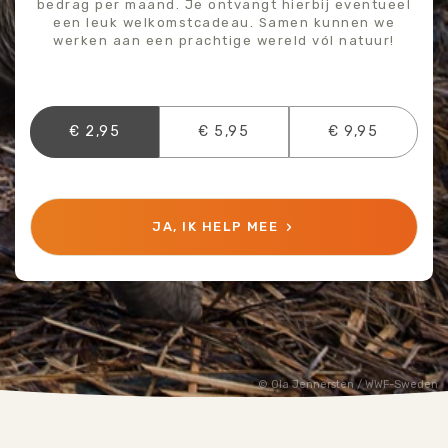
bedrag per maand. Je ontvangt hierbij eventueel
een leuk welkomstcadeau. Samen kunnen we
werken aan een prachtige wereld vól natuur!
€ 2,95
€ 5,95
€ 9,95
JA, IK HELP MEE
Ola Jennersten / WWF-Sweden