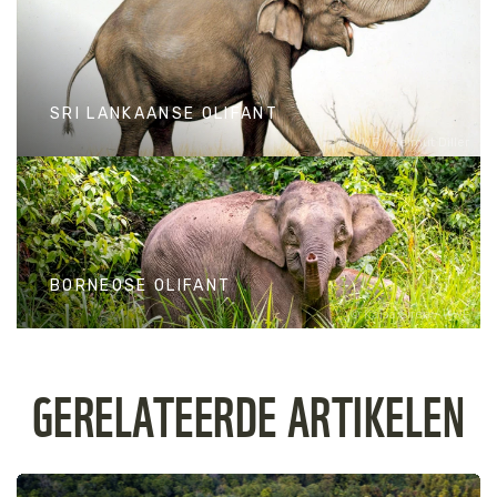
SUMATRAANSE OLIFANT
SRI LANKAANSE OLIFANT
WWF / Helmut Diller
SRI LANKAANSE OLIFANT
BORNEOSE OLIFANT
Kaisa Siren / WWF
BORNEOSE OLIFANT
GERELATEERDE ARTIKELEN