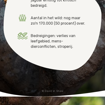
jaguar ernstig tot kritisch
bedreigd.
Jaguar
Kleding & Accessoires
Aantal in het wild: nog maar
Koraal
Speelgoed
zo'n 170.000 (50 procent) over.
Leeuw
Bedreigingen: verlies van
leefgebied, mens-
Luipaard
dierconflicten, stroperij.
Neushoorn
Olifant
Orang-oetan
Panda
David W. Shaw
Steur