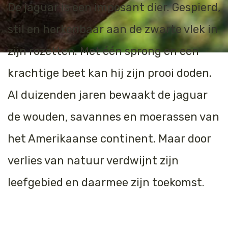
De jaguar is een imposant dier. Gespierd,
Tijger
stil en herkenbaar aan de zwarte vlek in
Walvis
zijn rozetten. Met één sprong en een
IJsbeer
krachtige beet kan hij zijn prooi doden.
Zeeschildpad
Al duizenden jaren bewaakt de jaguar
de wouden, savannes en moerassen van
het Amerikaanse continent. Maar door
verlies van natuur verdwijnt zijn
leefgebied en daarmee zijn toekomst.