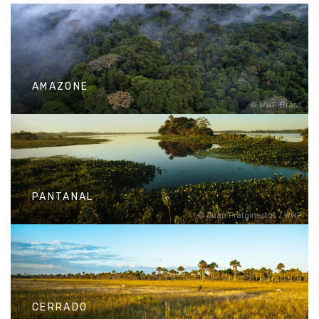
AMAZONE
WWF-Brasil
AMAZONE
Het grootste regenwoud op
aarde.
PANTANAL
Juan Pratginestos / WWF
PANTANAL
Het grootste moerasgebied
wereldwijd.
CERRADO