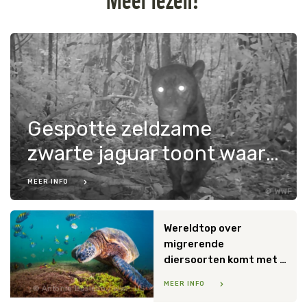
Gespotte zeldzame
zwarte jaguar toont waarom internationale jaguarcorridors cruciaal zijn
MEER INFO
WWF
Wereldtop over
migrerende
diersoorten komt met goed nieuws voor jaguars, walvissen, zeeschildpadden en vogels
MEER INFO
Antonio Busiello / WWF-US