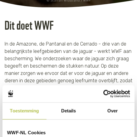
Staffan Widstrand / WWF
Dit doet WWF
In de Amazone, de Pantanal en de Cerrado - drie van de
belangrijkste leefgebieden van de jaguar - werkt WWF aan
bescherming. We onderzoeken waar de jaguar zich graag
begeeft en beschermen die stukken natuur. Op deze
manier zorgen we ervoor dat er voor de jaguar en andere
dieren in deze gebieden genoeg leefruimte overblijft, zodat
ze veilig kunnen leven en minder in aanraking komen met
de mens.
Ook herstellen we het regenwoud: we verbinden
Toestemming
Details
Over
versnipperde stukken bos en andere natuur door nieuwe
bomen te planten of juist door de natuur met rust te laten.
Samen met lokale partners, overheden en
WWF-NL Cookies
gemeenschappen maken we natuurgebieden weer tot