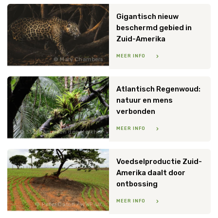
Gigantisch nieuw
beschermd gebied in
Zuid-Amerika
MEER INFO
Mary Chambers
Atlantisch Regenwoud:
natuur en mens
verbonden
MEER INFO
Stéphanie van den Merkhof
Voedselproductie Zuid-
Amerika daalt door
ontbossing
MEER INFO
Peter Caton / WWF-UK