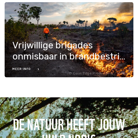
Vrijwillige brigades
onmisbaar in brandbestrijding
MEER INFO
Days Edge Productions / WWF-US
DE NATUUR HEEFT JOUW