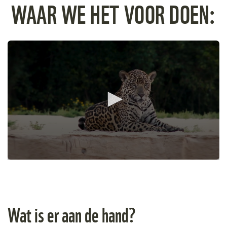
WAAR WE HET VOOR DOEN:
0
seconds
of
59
seconds
Wat is er aan de hand?