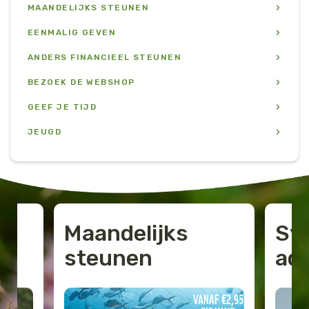
MAANDELIJKS STEUNEN
Jaguar
Kleding & Accessoires
EENMALIG GEVEN
Koraal
Speelgoed
ANDERS FINANCIEEL STEUNEN
BEZOEK DE WEBSHOP
Leeuw
GEEF JE TIJD
Luipaard
JEUGD
Neushoorn
Olifant
Maandelijks
Sy
Orang-oetan
steunen
ad
Panda
3-13
VANAF €2,95
Steur