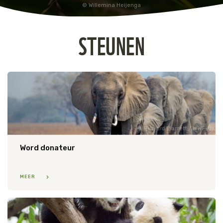
Willemina Heijenga
STEUNEN
Richard Barrett / WWF-UK
Word donateur
MEER