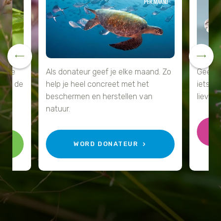
JAAR
PER MAAND
Tijger
Walvis
IJsbeer
echte
Als donateur geef je elke maand. Zo
Geef e
e en de
help je heel concreet met het
iets s
Zeeschildpad
beschermen en herstellen van
lieveli
natuur.
WORD DONATEUR