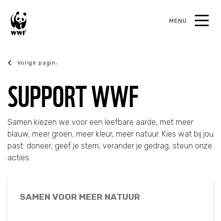
MENU
oek
wwf.nl
SUPPORT WWF
TERUG
TERUG
TERUG
TERUG
TERUG
Samen kiezen we voor een leefbare aarde, met meer
blauw, meer groen, meer kleur, meer natuur. Kies wat bij jou
Wat we doen
Kom in actie
Bedreigde dieren
Jeugd
Webshop
past: doneer, geef je stem, verander je gedrag, steun onze
acties.
Onze focus
Met tijd
Dolfijn
Sluit je aan
Koopjeshoek
Hoe we werken
Met een donatie
Otter
Onderwijs
Symbolische cadeaus
SAMEN VOOR MEER NATUUR
Actueel
Start je eigen actie
Haai
Huis & kantoor