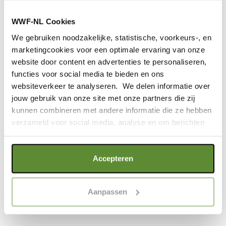
Jelger Herder
WWF-NL Cookies
Living Planet Report
We gebruiken noodzakelijke, statistische, voorkeurs-, en
marketingcookies voor een optimale ervaring van onze
MEER
website door content en advertenties te personaliseren,
functies voor social media te bieden en ons
websiteverkeer te analyseren. We delen informatie over
jouw gebruik van onze site met onze partners die zij
kunnen combineren met andere informatie die ze hebben
verzameld voor social media, analyse en om berichten
Oliver Hellowell
en advertenties te tonen die voor jou relevant zijn.
Magazine
Als je op "Alle cookies accepteren" klikt, ga je akkoord
Accepteren
met een optimaal gebruik van de website. Als je niet alle
MEER
soorten cookies wilt toestaan, maak dan jouw keuze in
Aanpassen
"selectie toestaan" of "alleen noodzakelijke cookies", wat
wel gevolgen kan hebben voor de gebruiksvriendelijkheid
van de website. Voor meer inzage in de cookies klik dan