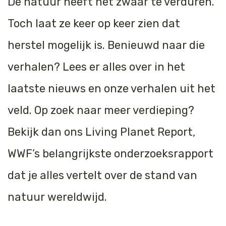
De natuur heeft het zwaar te verduren.
Jaguar
Kleding & Accessoires
Toch laat ze keer op keer zien dat
Koraal
Speelgoed
herstel mogelijk is. Benieuwd naar die
verhalen? Lees er alles over in het
Leeuw
laatste nieuws en onze verhalen uit het
Luipaard
veld. Op zoek naar meer verdieping?
Neushoorn
Bekijk dan ons Living Planet Report,
Olifant
WWF’s belangrijkste onderzoeksrapport
Orang-oetan
dat je alles vertelt over de stand van
Panda
natuur wereldwijd.
Steur