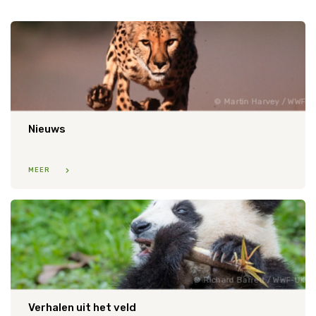
Tijger
Walvis
IJsbeer
Martin Harvey / WWF
Zeeschildpad
Nieuws
MEER
Richard Barrett / WWF-UK
Verhalen uit het veld