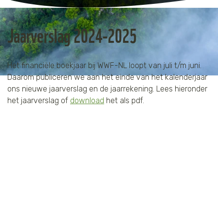
Jaguar
Kleding & Accessoires
Jaarverslag 2024-2025
Koraal
Speelgoed
Leeuw
Het financiële boekjaar bij WWF-NL loopt van juli t/m juni.
Daarom publiceren we aan het einde van het kalenderjaar
Luipaard
ons nieuwe jaarverslag en de jaarrekening. Lees hieronder
het jaarverslag of
download
het als pdf.
Neushoorn
Olifant
Orang-oetan
Panda
Steur