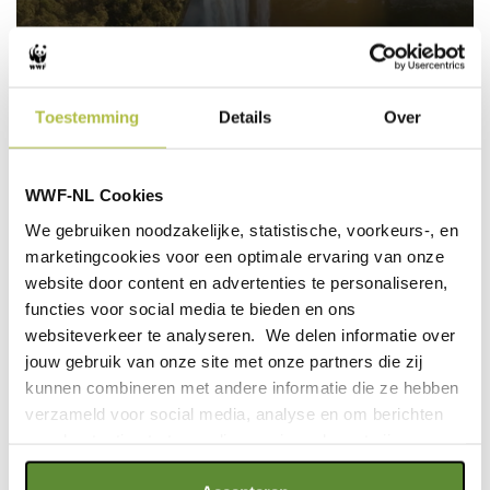
0
seconds
Toestemming
Details
Over
of
2
minutes,
2
Bekijk alle overige jaarverslagen
WWF-NL Cookies
seconds
We gebruiken noodzakelijke, statistische, voorkeurs-, en
WWF-NL Jaarverslag 2023-2024
marketingcookies voor een optimale ervaring van onze
Download:
WWF-NL Jaarverslag 2023-2024
website door content en advertenties te personaliseren,
WWF-NL Jaarverslag 2022-2023
functies voor social media te bieden en ons
websiteverkeer te analyseren. We delen informatie over
Download:
WWF-NL Jaarverslag 2022-2023
jouw gebruik van onze site met onze partners die zij
WWF-NL Jaarverslag 2021-2022
kunnen combineren met andere informatie die ze hebben
verzameld voor social media, analyse en om berichten
Download:
WWF-NL Jaarverslag 2021-2022
en advertenties te tonen die voor jou relevant zijn.
WWF-NL Jaarverslag 2020-2021