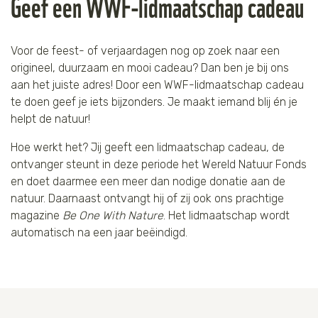
Geef een WWF-lidmaatschap cadeau
Jaguar
Kleding & Accessoires
Voor de feest- of verjaardagen nog op zoek naar een
Koraal
Speelgoed
origineel, duurzaam en mooi cadeau? Dan ben je bij ons
aan het juiste adres! Door een WWF-lidmaatschap cadeau
Leeuw
te doen geef je iets bijzonders. Je maakt iemand blij én je
helpt de natuur!
Luipaard
Hoe werkt het? Jij geeft een lidmaatschap cadeau, de
Neushoorn
ontvanger steunt in deze periode het Wereld Natuur Fonds
en doet daarmee een meer dan nodige donatie aan de
natuur. Daarnaast ontvangt hij of zij ook ons prachtige
Olifant
magazine
Be One With Nature
. Het lidmaatschap wordt
automatisch na een jaar beëindigd.
Orang-oetan
Panda
Steur