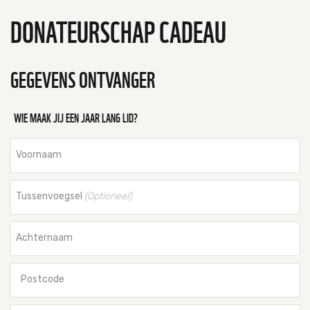
DONATEURSCHAP CADEAU
Tijger
Walvis
GEGEVENS ONTVANGER
IJsbeer
WIE MAAK JIJ EEN JAAR LANG LID?
Zeeschildpad
Voornaam
Tussenvoegsel
(Optioneel)
Achternaam
Postcode