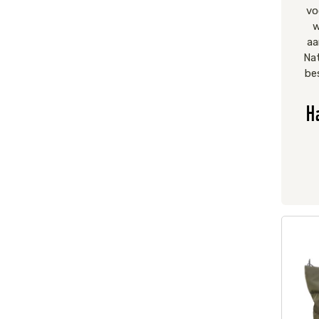
vo
w
aa
Nat
be
H