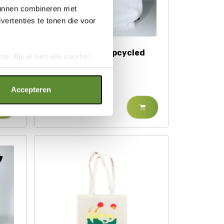
 kunnen combineren met
ertenties te tonen die voor
et
Fraenck x WWF
Schoudertas - upcycled
e. Als je niet alle soorten
handdoek
ookies", wat wel gevolgen kan
an op "Cookie instellingen".
Accepteren
€ 14,75
€ 29,50