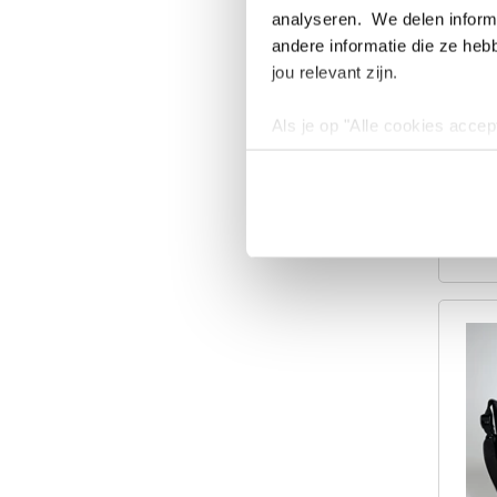
analyseren. We delen informa
andere informatie die ze heb
jou relevant zijn.
Tot
nat
Als je op "Alle cookies accep
cookies wilt toestaan, maak 
hebben voor de gebruiksvriend
Lees voor meer informatie 
€ 1