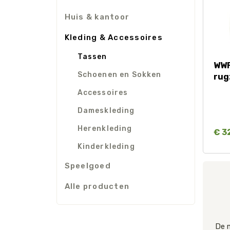
Waar zijn we actief
Huis & kantoor
Kleding & Accessoires
Speelgoed
Tassen
Knuffels
WWF
Schoenen en Sokken
Puzzels
rug
Spellen
Accessoires
Kleuren en knutselen
Dameskleding
Herenkleding
€ 3
Kinderkleding
Speelgoed
Alle producten
De 