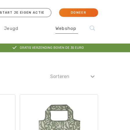
START JE EIGEN ACTIE
DONEER
Jeugd
Webshop
GRATIS VERZENDING BOVEN DE 35 EURO
cessoires
Koraal
Orang-oetan
IJsbeer
Sokken