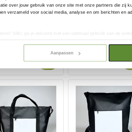
tie over jouw gebruik van onze site met onze partners die zij
ben verzameld voor social media, analyse en om berichten en adv
e Bag - WWF panda -
rPET fietstas - groen m
urel
WWF-logo
teren" klikt, ga je akkoord met een optimaal gebruik van de websit
dan jouw keuze in "selectie toestaan" of "alleen noodzakelijke c
elijkheid van de website. Voor meer inzage in de cookies klik d
Aanpassen
onze
Cookie Policy
.
4,95
€ 29,95
€ 34,95