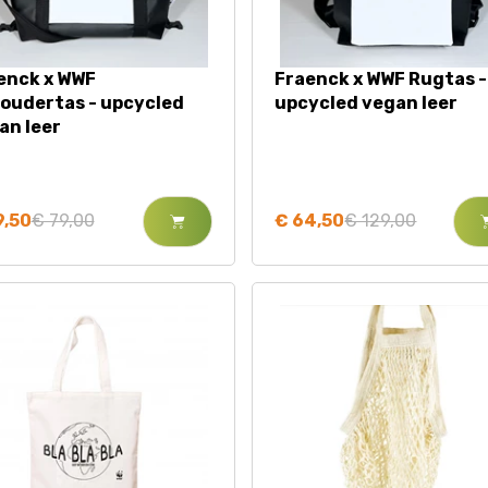
enck x WWF
Fraenck x WWF Rugtas -
oudertas - upcycled
upcycled vegan leer
an leer
9,50
€ 79,00
€ 64,50
€ 129,00