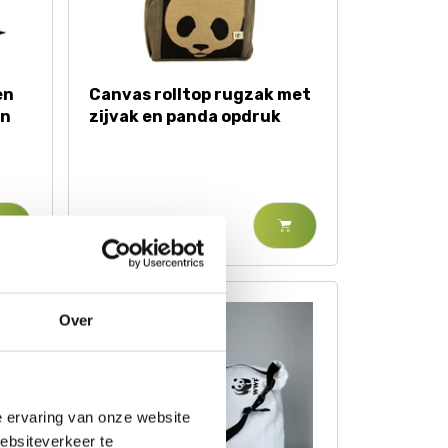
en
Canvas rolltop rugzak met
en
zijvak en panda opdruk
€ 35,95
Over
e ervaring van onze website
websiteverkeer te