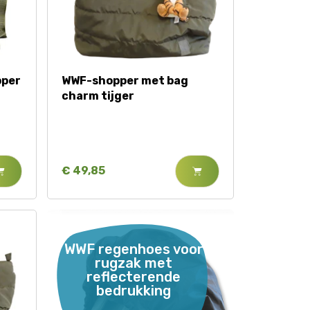
pper
WWF-shopper met bag
charm tijger
€ 49,85
WWF regenhoes voor
rugzak met
reflecterende
bedrukking