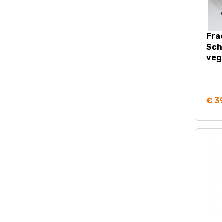
Fra
Sch
veg
€ 3