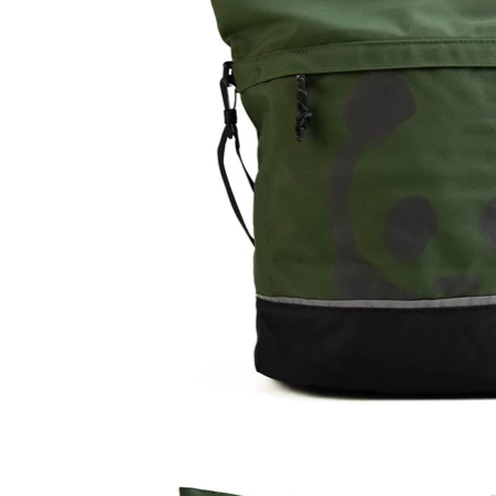
Waar zijn we actief
Speelgoed
Knuffels
Puzzels
Spellen
Kleuren en knutselen