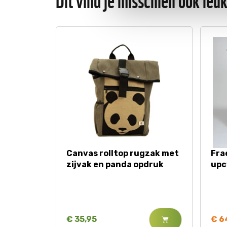
Canvas rolltop rugzak met
Fra
zijvak en panda opdruk
upc
€ 35,95
€ 6