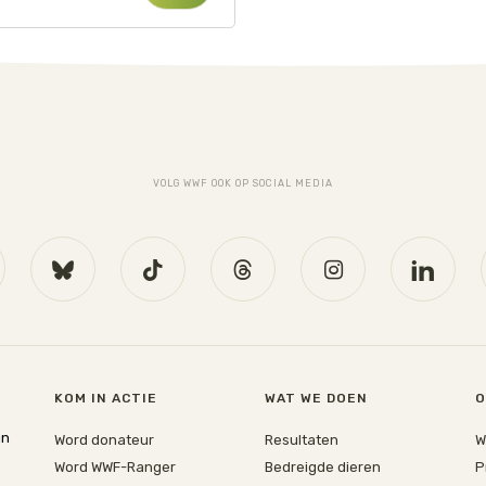
VOLG WWF OOK OP SOCIAL MEDIA
KOM IN ACTIE
WAT WE DOEN
O
jn
Word donateur
Resultaten
W
Word WWF-Ranger
Bedreigde dieren
P