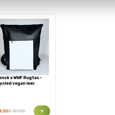
enck x WWF Rugtas -
ycled vegan leer
4,50
€ 129,00