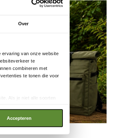
Over
e ervaring van onze website
websiteverkeer te
 kunnen combineren met
ertenties te tonen die voor
e. Als je niet alle soorten
ookies", wat wel gevolgen kan
an op "Cookie instellingen".
Accepteren