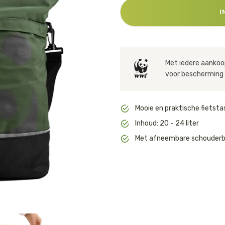
Huishouden
I
Notitieboekjes
Met iedere aankoop
voor bescherming 
Mooie en praktische fietsta
Inhoud: 20 - 24 liter
Met afneembare schouder