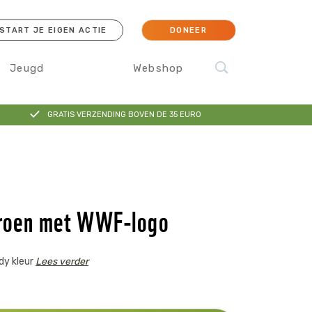
START JE EIGEN ACTIE
DONEER
Jeugd
Webshop
GRATIS VERZENDING BOVEN DE 35 EURO
cessoires
Koraal
Orang-oetan
IJsbeer
Sokken
 groen met WWF-logo
dy kleur
Lees verder