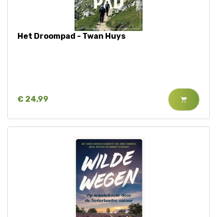
Tijger
Het Droompad - Twan Huys
Walvis
IJsbeer
Zeeschildpad
€ 24,99