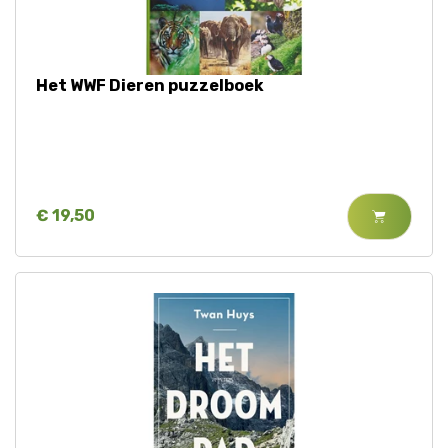
Jaguar
Kleding & Accessoires
Koraal
Speelgoed
Het WWF Dieren puzzelboek
Leeuw
Luipaard
€ 19,50
Neushoorn
Olifant
Orang-oetan
Panda
Steur