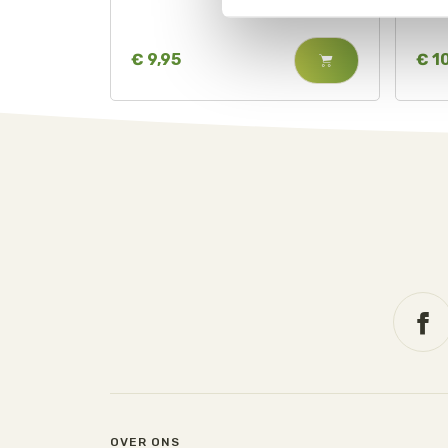
€ 9,95
€ 1
OVER ONS