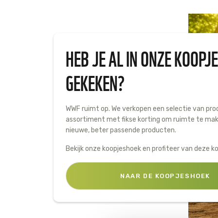
Waar zijn we actief
Speelgoed
HEB JE AL IN ONZE KOOPJ
Knuffels
Puzzels
GEKEKEN?
Spellen
Kleuren en knutselen
WWF ruimt op. We verkopen een selectie van pro
assortiment met fikse korting om ruimte te ma
nieuwe, beter passende producten.
Bekijk onze koopjeshoek en profiteer van deze ko
NAAR DE KOOPJESHOEK