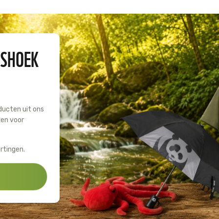
Huishouden
Notitieboekjes
ESHOEK
ducten uit ons
ken voor
rtingen.