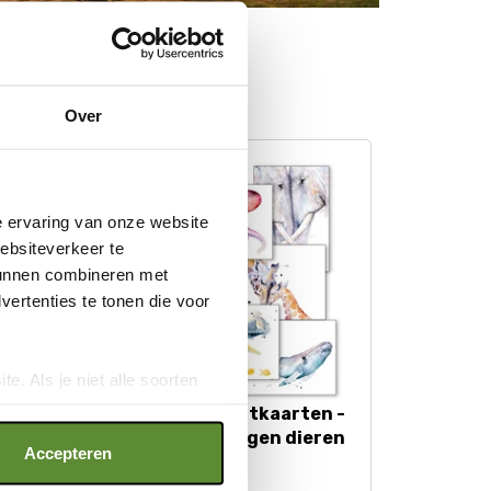
Over
e ervaring van onze website
websiteverkeer te
 kunnen combineren met
ertenties te tonen die voor
e. Als je niet alle soorten
ookies", wat wel gevolgen kan
Set van 8 ansichtkaarten -
an op "Cookie instellingen".
logo
Aquarel tekeningen dieren
Accepteren