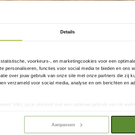
t deze kassakoopjes
Details
statistische, voorkeurs-, en marketingcookies voor een optimal
te personaliseren, functies voor social media te bieden en ons 
tie over jouw gebruik van onze site met onze partners die zij
ben verzameld voor social media, analyse en om berichten en adv
teren" klikt, ga je akkoord met een optimaal gebruik van de websit
dan jouw keuze in "selectie toestaan" of "alleen noodzakelijke c
l Toys rammelaar Ezra
Retro sportsokken -
elijkheid van de website. Voor meer inzage in de cookies klik d
phant
koraalrood met panda 
Aanpassen
onze
Cookie Policy
.