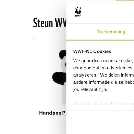
Steun WWF nog iets extra me
Toestemming
WWF-NL Cookies
We gebruiken noodzakelijke, 
door content en advertenties 
analyseren. We delen informa
andere informatie die ze heb
jou relevant zijn.
Als je op "Alle cookies accep
cookies wilt toestaan, maak 
Handpop Panda (27 cm)
Kee
hebben voor de gebruiksvriend
Ele
Lees voor meer informatie 