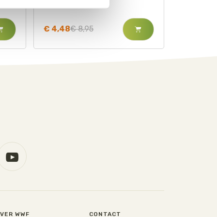
€ 4,48
€ 8,95
VER WWF
CONTACT