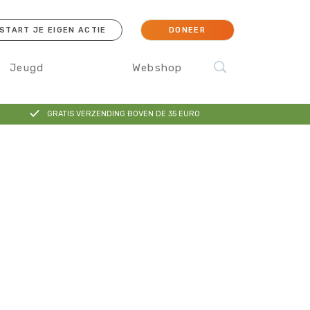
START JE EIGEN ACTIE
DONEER
Jeugd
Webshop
GRATIS VERZENDING BOVEN DE 35 EURO
cessoires
Koraal
Orang-oetan
IJsbeer
Sokken