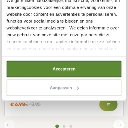
We gebruiken noodzakelijke, statistische, voorkeurs-, en
marketingcookies voor een optimale ervaring van onze
website door content en advertenties te personaliseren,
functies voor social media te bieden en ons
websiteverkeer te analyseren. We delen informatie over
jouw gebruik van onze site met onze partners die zij
kunnen combineren met andere informatie die ze hebben
verzameld voor social media, analyse en om berichten
en advertenties te tonen die voor jou relevant zijn.
Snoozebaby - Geboortekaart Cadeauset -
Als je op "Alle cookies accepteren" klikt, ga je akkoord
Accepteren
New Baby - Storm Grey
met een optimaal gebruik van de website. Als je niet alle
soorten cookies wilt toestaan, maak dan jouw keuze in
Aanpassen
"selectie toestaan" of "alleen noodzakelijke cookies", wat
wel gevolgen kan hebben voor de gebruiksvriendelijkheid
van de website. Voor meer inzage in de cookies klik dan
€ 6,98
€ 13,95
op "Cookie instellingen". Lees voor meer informatie
onze
Cookie Policy
.