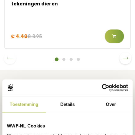
tekeningen dieren
€ 4,48
€ 8,95
GEBOORTEKAARTEN
SNOOZEBABY
Toestemming
Details
Over
Leuke cadeausets van kaart + knuffeldoekje
WWF-NL Cookies