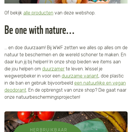
Of bekijk
alle producten
van deze webshop.
GOED SPEELGOED
Be one with nature...
Laat je kind spelen, knuffelen of
naar school gaan met de leukste
producten van het Wereld Natuur Fonds.
… en doe duurzaam! Bij WWF zetten we alles op alles om de
natuur te beschermen en de wereld schoner te maken. En
daar kun jij bij helpen! In onze shop bieden we items aan
die jou helpen om
duurzamer
te leven. Wissel je
wegwerpbeker in voor een
duurzame variant
, doe plastic
in de ban en gebruik bijvoorbeeld
een natuurlijke en vegan
deodorant
. En de opbrengst van onze shop? Die gaat naar
onze natuurbeschermingsprojecten!
HERBRUIKBAAR