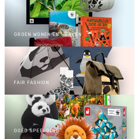
DUURZAAM DOEN
Producten gemaakt van
gerecycled materiaal of als
GROEN WONEN EN WERKEN
duurzaam alternatief voor plastic.
GROEN WONEN EN WERKEN
Van boeken tot kantoorartikelen
en van verzorgings- tot
FAIR FASHION
huishoudelijke producten.
FAIR FASHION
Duurzame kleding, handige tassen
en andere accessoires van WWF.
GOED SPEELGOED