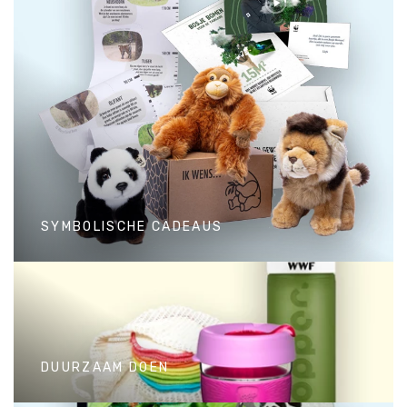
SYMBOLISCHE CADEAUS
SYMBOLISCHE CADEAUS
Ondersteun het werk van WWF
door een symbolisch cadeau te
DUURZAAM DOEN
kopen.