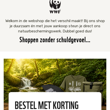
Jaguar
Kleding & Accessoires
Koraal
Speelgoed
Welkom in de webshop die het verschil maakt! Bij ons shop
je duurzaam én met jouw aankoop steun je direct ons
natuurbeschermingswerk. Dubbel goed dus!
Leeuw
Shoppen zonder schuldgevoel…
Luipaard
Neushoorn
Olifant
Orang-oetan
Panda
BESTEL MET KORTING
Steur