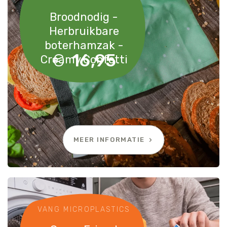
Broodnodig -
Herbruikbare
boterhamzak -
€
16,95
Creamy Confetti
MEER INFORMATIE
VANG MICROPLASTICS