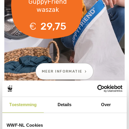
GuppyFriend
waszak
€
29,75
MEER INFORMATIE
Toestemming
Details
Over
GEMAAKT VAN RPET
WWF Paraplu Panda
WWF-NL Cookies