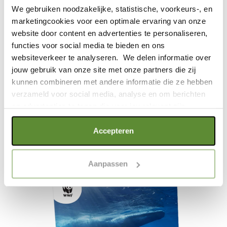
We gebruiken noodzakelijke, statistische, voorkeurs-, en
marketingcookies voor een optimale ervaring van onze
€
32,95
website door content en advertenties te personaliseren,
functies voor social media te bieden en ons
websiteverkeer te analyseren. We delen informatie over
jouw gebruik van onze site met onze partners die zij
kunnen combineren met andere informatie die ze hebben
verzameld voor social media, analyse en om berichten
en advertenties te tonen die voor jou relevant zijn.
MEER INFORMATIE
Als je op "Alle cookies accepteren" klikt, ga je akkoord
Accepteren
met een optimaal gebruik van de website. Als je niet alle
soorten cookies wilt toestaan, maak dan jouw keuze in
Aanpassen
"selectie toestaan" of "alleen noodzakelijke cookies", wat
wel gevolgen kan hebben voor de gebruiksvriendelijkheid
van de website. Voor meer inzage in de cookies klik dan
op "Cookie instellingen". Lees voor meer informatie
onze
Cookie Policy
.