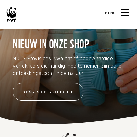
MENU
oek
NIEUW IN ONZE SHOP
NOCS Provisions: Kwalitatief hoogwaardige
verrekijkers die handig mee te nemen zijn op je
TERUG
TERUG
TERUG
TERUG
TERUG
ontdekkingstocht in de natuur.
Wat we doen
Kom in actie
Bedreigde dieren
Jeugd
Webshop
BEKIJK DE COLLECTIE
Onze focus
Met tijd
Dolfijn
Sluit je aan
Koopjeshoek
Hoe we werken
Met een donatie
Otter
Onderwijs
Symbolische cadeaus
Actueel
Start je eigen actie
Haai
Huis & kantoor