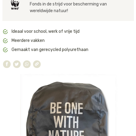
waterafstotende materiaal houdt de meeste regen tegen, maar is
Fonds in de strijd voor bescherming van
niet 100% waterdicht. De lichtgroene binnenvoering geeft de tas
Tijger
wereldwijde natuur!
een frisse uitstraling.
Walvis
Ideaal voor school, werk of vrije tijd
IJsbeer
Meerdere vakken
Gemaakt van gerecycled polyurethaan
Zeeschildpad