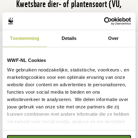
Kwetsbare dier- of plantensoort (VU,
vulnerable, 3)
Toestemming
Details
Over
WWF-NL Cookies
We gebruiken noodzakelijke, statistische, voorkeurs-, en
marketingcookies voor een optimale ervaring van onze
website door content en advertenties te personaliseren,
UIT DE KOOPJESHOEK
functies voor social media te bieden en ons
websiteverkeer te analyseren. We delen informatie over
jouw gebruik van onze site met onze partners die zij
kunnen combineren met andere informatie die ze hebben
Dit is één van de producten uit onze koopjeshoek.
verzameld voor social media, analyse en om berichten
Een selectie van producten uit ons assortiment
die we met fikse korting verkopen om ruimte te
en advertenties te tonen die voor jou relevant zijn.
maken voor nieuwe, beter passende producten.