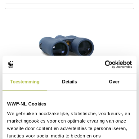
Toestemming
Details
Over
NOCS Field Issue 8x42 verrekijker - Eddy blue
WWF-NL Cookies
We gebruiken noodzakelijke, statistische, voorkeurs-, en
marketingcookies voor een optimale ervaring van onze
€ 224,95
website door content en advertenties te personaliseren,
functies voor social media te bieden en ons