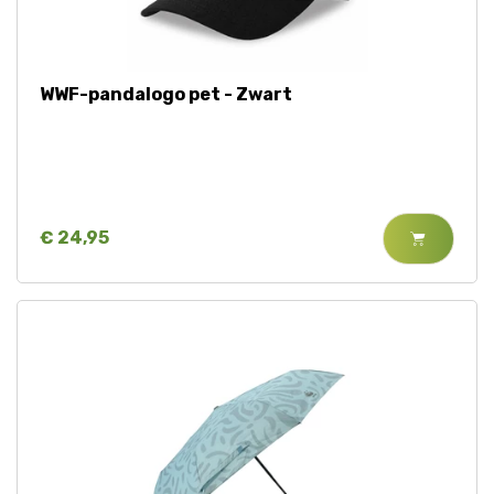
Jaguar
Kleding & Accessoires
Koraal
Speelgoed
WWF-pandalogo pet - Zwart
Leeuw
Luipaard
€ 24,95
Neushoorn
Olifant
Orang-oetan
Panda
Steur