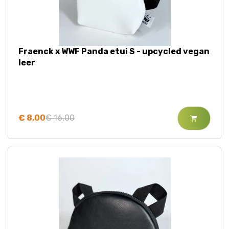
Fraenck x WWF Panda etui S - upcycled vegan
leer
€ 8,00
€ 16,00