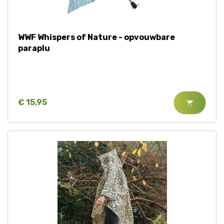
Tijger
WWF Whispers of Nature - opvouwbare
Walvis
paraplu
IJsbeer
Zeeschildpad
€ 15,95