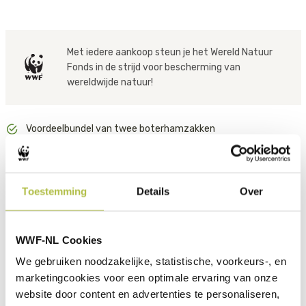
verminderen. Deze duurzame oplossingen zorgen voor een
positieve impact op het milieu – goed voor jou, je vrienden én de
Tijger
planeet.
Met iedere aankoop steun je het Wereld Natuur
Walvis
Fonds in de strijd voor bescherming van
wereldwijde natuur!
IJsbeer
Zeeschildpad
Voordeelbundel van twee boterhamzakken
Dit vind je misschien ook leuk
Toestemming
Details
Over
WWF-NL Cookies
We gebruiken noodzakelijke, statistische, voorkeurs-, en
marketingcookies voor een optimale ervaring van onze
website door content en advertenties te personaliseren,