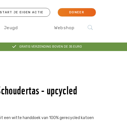
START JE EIGEN ACTIE
DONEER
Jeugd
Webshop
GRATIS VERZENDING BOVEN DE 35 EURO
cessoires
Koraal
Orang-oetan
IJsbeer
Sokken
choudertas - upcycled
it een witte handdoek van 100% gerecycled katoen