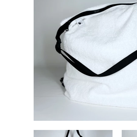
Waar zijn we actief
Speelgoed
Knuffels
Puzzels
Spellen
Kleuren en knutselen