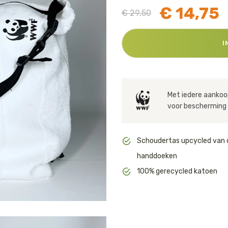
Huishouden
€ 14,75
€ 29,50
Notitieboekjes
I
Met iedere aankoop
voor bescherming 
Schoudertas upcycled van 
handdoeken
100% gerecycled katoen