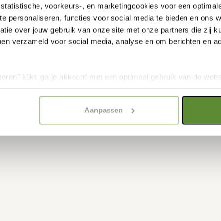
statistische, voorkeurs-, en marketingcookies voor een optimal
te personaliseren, functies voor social media te bieden en ons 
m evenement.
tie over jouw gebruik van onze site met onze partners die zij
ben verzameld voor social media, analyse en om berichten en adv
 witte
d katoen.
roet in het
teren" klikt, ga je akkoord met een optimaal gebruik van de websit
dan jouw keuze in "selectie toestaan" of "alleen noodzakelijke c
asten.
elijkheid van de website. Voor meer inzage in de cookies klik d
Aanpassen
onze
Cookie Policy
.
e leven. Mode
 naar dit