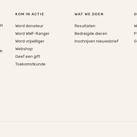
KOM IN ACTIE
WAT WE DOEN
O
jn
Word donateur
Resultaten
W
Word WWF-Ranger
Bedreigde dieren
P
Word vrijwilliger
Inschrijven nieuwsbrief
G
Webshop
en
Geef een gift
Toekomstkunde