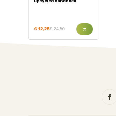
upcycled handdoek
€ 12,25
€ 24,50