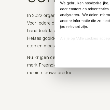
We gebruiken noodzakelijke, 
door content en advertenties 
In 2022 organiseerde WWF het Sea Swi
analyseren. We delen informa
andere informatie die ze heb
Voor iedere deelnemer lag er een mooie
jou relevant zijn.
handdoek klaar. Gemaakt van gerecycle
Helaas gooide de weersomstandigheden 
Als je op "Alle cookies accep
cookies wilt toestaan, maak 
eten en moesten we de Sea Swim afgel
hebben voor de gebruiksvriend
Lees voor meer informatie 
Nu krijgen deze handdoeken een tweed
merk Fraenck upcyclede de handdoeken
mooie nieuwe product.