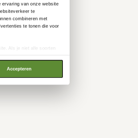
e ervaring van onze website
websiteverkeer te
 kunnen combineren met
ertenties te tonen die voor
e. Als je niet alle soorten
ookies", wat wel gevolgen kan
an op "Cookie instellingen".
Accepteren