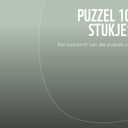
Waar zijn we actief
PUZZEL 1
STUKJE
Speelgoed
Knuffels
Puzzels
Een overzicht van alle puzzels 
Spellen
Kleuren en knutselen