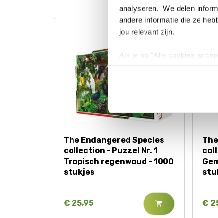
analyseren. We delen informa
andere informatie die ze heb
jou relevant zijn.
Als je op "Alle cookies accep
cookies wilt toestaan, maak 
hebben voor de gebruiksvriend
Lees voor meer informatie 
The Endangered Species
The
collection - Puzzel Nr. 1
coll
Tropisch regenwoud - 1000
Gem
stukjes
stu
€ 25,95
€ 2