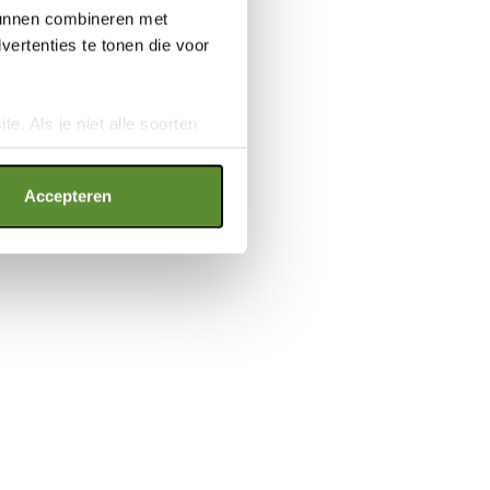
 kunnen combineren met
ertenties te tonen die voor
e. Als je niet alle soorten
ookies", wat wel gevolgen kan
an op "Cookie instellingen".
Accepteren