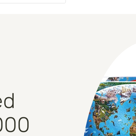
ed
000