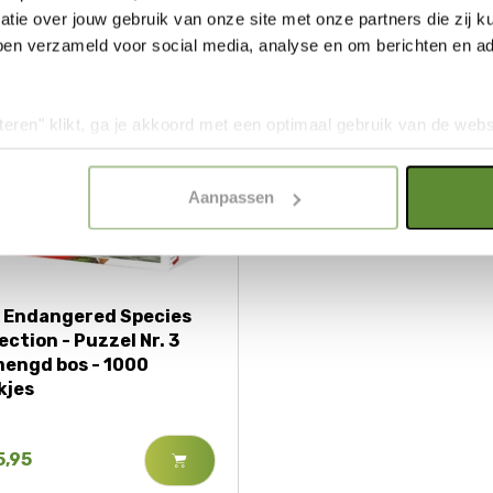
tie over jouw gebruik van onze site met onze partners die zij
ben verzameld voor social media, analyse en om berichten en adv
teren" klikt, ga je akkoord met een optimaal gebruik van de websit
dan jouw keuze in "selectie toestaan" of "alleen noodzakelijke c
elijkheid van de website. Voor meer inzage in de cookies klik d
Aanpassen
onze
Cookie Policy
.
 Endangered Species
ection - Puzzel Nr. 3
engd bos - 1000
kjes
5,95