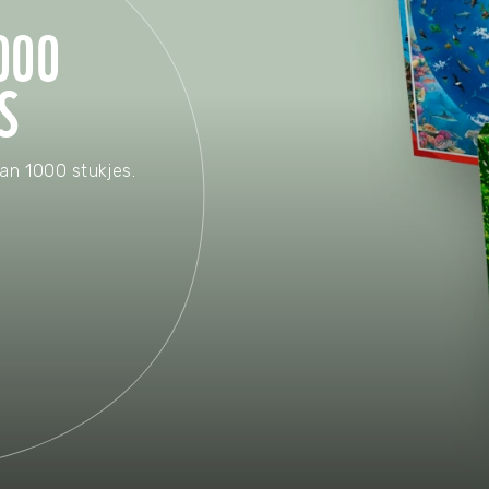
Huishouden
000
Notitieboekjes
S
van 1000 stukjes.