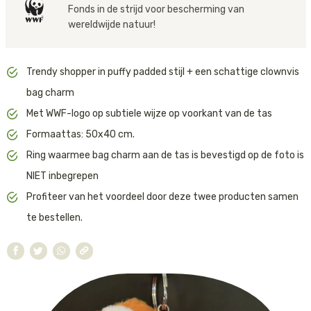
Fonds in de strijd voor bescherming van
nature'.
Tijger
wereldwijde natuur!
Deze tas bestel je nu extra voordelig samen met onze tijger bag
charm. Zo maak je je tas extra hip en laat je zien dat je van dieren
Walvis
houdt.
Trendy shopper in puffy padded stijl + een schattige clownvis
IJsbeer
Je klikt de bag charm eenvoudig aan één van de oogjes van de tas
bag charm
of gebruikt een extra ring (niet inbegrepen) om de charm aan een
Met WWF-logo op subtiele wijze op voorkant van de tas
hengels te hangen.
Zeeschildpad
Formaattas: 50x40 cm.
Ring waarmee bag charm aan de tas is bevestigd op de foto is
NIET inbegrepen
Profiteer van het voordeel door deze twee producten samen
te bestellen.