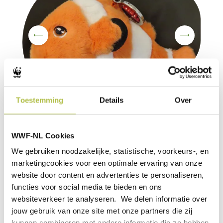
Toestemming
Details
Over
Dol op de clownvis?
WWF-NL Cookies
We gebruiken noodzakelijke, statistische, voorkeurs-, en
Laat het zien, met deze coole bag charm aan je tas. Maak
marketingcookies voor een optimale ervaring van onze
een statement met deze duurzame shopper met daaraan
website door content en advertenties te personaliseren,
zo'n toffe hanger.
functies voor social media te bieden en ons
websiteverkeer te analyseren. We delen informatie over
Dit vind je misschien ook leuk
jouw gebruik van onze site met onze partners die zij
kunnen combineren met andere informatie die ze hebben