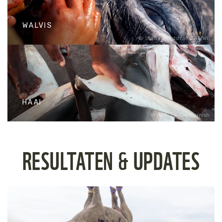
Mensen betalen nog steeds grof
geld voor een bontjas van een
WALVIS
luipaardvacht.
Staffan Widstrand / WWF
WALVIS
Inmiddels is de commerciële jacht
op walvissen allang verboden,
HAAI
maar dit wordt door landen als Japan en Noorwegen genegeerd.
WWF / Andy Cornish
HAAI
RESULTATEN & UPDATES
Haaien worden massaal gevangen
voor consumptie.