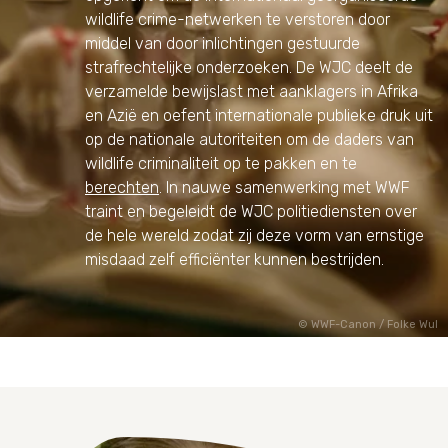
wildlife crime-netwerken te verstoren door
middel van door inlichtingen gestuurde
strafrechtelijke onderzoeken. De WJC deelt de
verzamelde bewijslast met aanklagers in Afrika
en Azië en oefent internationale publieke druk uit
op de nationale autoriteiten om de daders van
wildlife criminaliteit op te pakken en te
berechten
. In nauwe samenwerking met WWF
traint en begeleidt de WJC politiediensten over
de hele wereld zodat zij deze vorm van ernstige
misdaad zelf efficiënter kunnen bestrijden.
WWF-Canon / Folke Wul