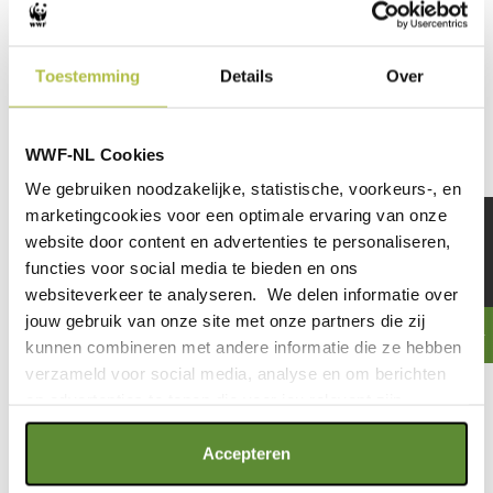
Jacht op- en handel in hun lichaamsdelen
Toestemming
Details
Over
WWF-NL Cookies
We gebruiken noodzakelijke, statistische, voorkeurs-, en
OLIFANT
marketingcookies voor een optimale ervaring van onze
WWF / Green Renaissance
website door content en advertenties te personaliseren,
functies voor social media te bieden en ons
OLIFANT
websiteverkeer te analyseren. We delen informatie over
55 Afrikaanse olifanten per dag
jouw gebruik van onze site met onze partners die zij
gedood om hun ivoor.
kunnen combineren met andere informatie die ze hebben
TIJGER
verzameld voor social media, analyse en om berichten
Edward Parker / WWF
en advertenties te tonen die voor jou relevant zijn.
TIJGER
Als je op "Alle cookies accepteren" klikt, ga je akkoord
Accepteren
met een optimaal gebruik van de website. Als je niet alle
Voor een stroper is een tijger goud