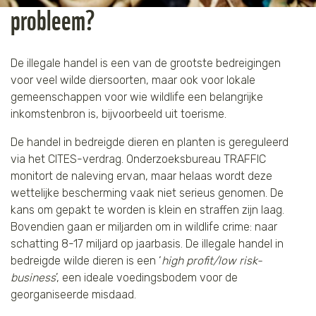
probleem?
Tijger
Walvis
De illegale handel is een van de grootste bedreigingen
voor veel wilde diersoorten, maar ook voor lokale
IJsbeer
gemeenschappen voor wie wildlife een belangrijke
inkomstenbron is, bijvoorbeeld uit toerisme.
Zeeschildpad
De handel in bedreigde dieren en planten is gereguleerd
via het CITES-verdrag. Onderzoeksbureau TRAFFIC
monitort de naleving ervan, maar helaas wordt deze
wettelijke bescherming vaak niet serieus genomen. De
kans om gepakt te worden is klein en straffen zijn laag.
Bovendien gaan er miljarden om in wildlife crime: naar
schatting 8-17 miljard op jaarbasis. De illegale handel in
bedreigde wilde dieren is een ‘
high profit/low risk-
business
’, een ideale voedingsbodem voor de
georganiseerde misdaad.