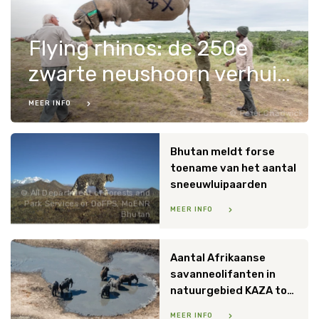
Flying rhinos: de 250e
zwarte neushoorn verhuisd
MEER INFO
Peter Chadwick
Bhutan meldt forse
toename van het aantal
sneeuwluipaarden
All Department of Forests and
Park Services or DoFPS, MoENR
MEER INFO
Bhutan
Aantal Afrikaanse
savanneolifanten in
natuurgebied KAZA toegenomen
MEER INFO