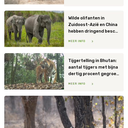
KAZA secretariat
Wilde olifanten in
Zuidoost-Azië en China
hebben dringend bescherming nodig
MEER INFO
Ola Jennersten / WWF-Sweden
Tijgertelling in Bhutan:
aantal tijgers met bijna
dertig procent gegroeid tot 131
MEER INFO
DoFPS