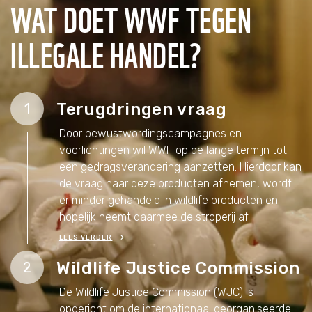
WAT DOET WWF TEGEN
ILLEGALE HANDEL?
Terugdringen vraag
1
Door bewustwordingscampagnes en
voorlichtingen wil WWF op de lange termijn tot
een gedragsverandering aanzetten. Hierdoor kan
de vraag naar deze producten afnemen, wordt
er minder gehandeld in wildlife producten en
hopelijk neemt daarmee de stroperij af.
LEES VERDER
Wildlife Justice Commission
2
De Wildlife Justice Commission (WJC) is
opgericht om de internationaal georganiseerde