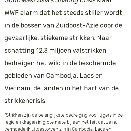
Southeast Asia's Snaring Crisis
slaat
Tijger
WWF alarm dat het steeds stiller wordt
Walvis
in de bossen van Zuidoost-Azië door de
gevaarlijke, stiekeme strikken. Naar
IJsbeer
schatting 12,3 miljoen valstrikken
Zeeschildpad
bedreigen het wild in de beschermde
gebieden van Cambodja, Laos en
Vietnam, de landen in het hart van de
strikkencrisis.
"Strikken zijn de belangrijkste bedreiging voor tijgers in de
regio en dragen in grote mate bij aan het feit dat ze nu
vermoedelijk uitgestorven zijn in Cambodja, Laos en