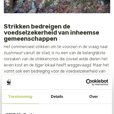
Strikken bedreigen de
voedselzekerheid van inheemse
gemeenschappen
Het commercieel strikken om te voorzien in de vraag naar
bushmeat
vanuit de stad, is nu een van de belangrijkste
oorzaken van de strikkencrisis die zoveel wilde dieren het
leven kost en de tijger lokaal heeft weggevaagd. Maar het
vormt ook een bedreiging voor de voedselzekerheid van
afgelegen of inheemse gemeenschappen. Uit studies is
gebleken dat zij voor hun voedsel vaak afhankelijk zijn van
wilde dieren. In de steden wordt het vlees van wilde dieren
voornamelijk gegeten door de koopkrachtige midden- of
Toestemming
Details
Over
hogere klasses en niet door armere mensen met minder
voedselzekerheid.