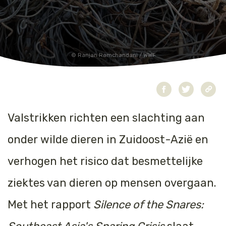
Jaguar
Kleding & Accessoires
Koraal
Speelgoed
Ranjan Ramchandani / WWF
Leeuw
Luipaard
Valstrikken richten een slachting aan
Neushoorn
onder wilde dieren in Zuidoost-Azië en
Olifant
verhogen het risico dat besmettelijke
Orang-oetan
ziektes van dieren op mensen overgaan.
Panda
Met het rapport
Silence of the Snares:
Steur