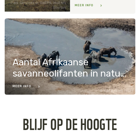
Park Services or DoFPS, MoENR
MEER INFO
Bhutan
Aantal Afrikaanse
savanneolifanten in natuurgebied KAZA toegenomen
MEER INFO
KAZA secretariat
BLIJF OP DE HOOGTE