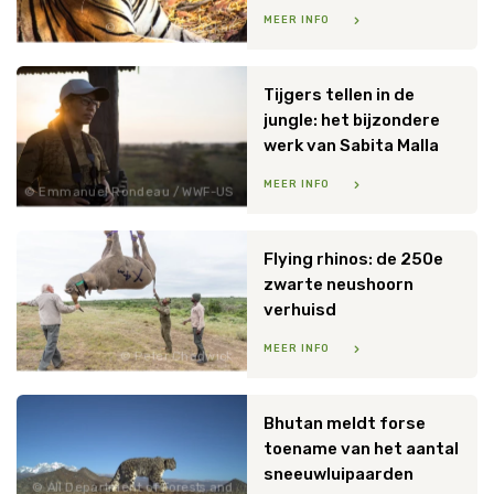
MEER INFO
Sanskar Khedekar
Tijgers tellen in de
jungle: het bijzondere
werk van Sabita Malla
MEER INFO
Emmanuel Rondeau / WWF-US
Flying rhinos: de 250e
zwarte neushoorn
verhuisd
MEER INFO
Peter Chadwick
Bhutan meldt forse
toename van het aantal
sneeuwluipaarden
All Department of Forests and