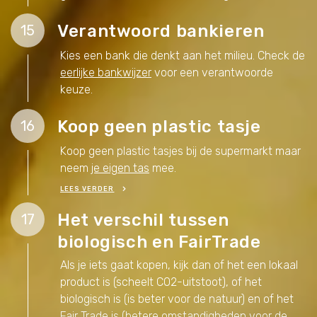
Verantwoord bankieren
15
Kies een bank die denkt aan het milieu. Check de
eerlijke bankwijzer
voor een verantwoorde
keuze.
Koop geen plastic tasje
16
Koop geen plastic tasjes bij de supermarkt maar
neem
je eigen tas
mee.
LEES VERDER
Het verschil tussen
17
biologisch en FairTrade
Als je iets gaat kopen, kijk dan of het een lokaal
product is (scheelt CO2-uitstoot), of het
biologisch is (is beter voor de natuur) en of het
Fair Trade is (betere omstandigheden voor de