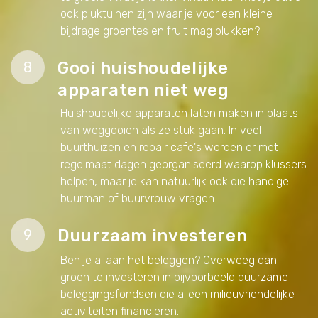
ook pluktuinen zijn waar je voor een kleine
bijdrage groentes en fruit mag plukken?
Gooi huishoudelijke
8
apparaten niet weg
Huishoudelijke apparaten laten maken in plaats
van weggooien als ze stuk gaan. In veel
buurthuizen en repair cafe's worden er met
regelmaat dagen georganiseerd waarop klussers
helpen, maar je kan natuurlijk ook die handige
buurman of buurvrouw vragen.
Duurzaam investeren
9
Ben je al aan het beleggen? Overweeg dan
groen te investeren in bijvoorbeeld duurzame
beleggingsfondsen die alleen milieuvriendelijke
activiteiten financieren.