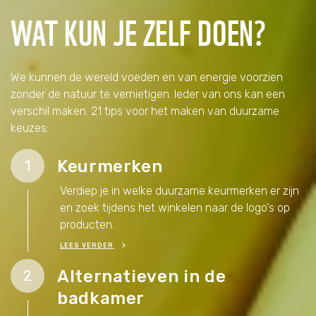
WAT KUN JE ZELF DOEN?
Tijger
Walvis
We kunnen de wereld voeden en van energie voorzien
IJsbeer
zonder de natuur te vernietigen. Ieder van ons kan een
verschil maken. 21 tips voor het maken van duurzame
keuzes:
Zeeschildpad
Keurmerken
1
Verdiep je in welke duurzame keurmerken er zijn
en zoek tijdens het winkelen naar de logo's op
producten.
LEES VERDER
Alternatieven in de
2
badkamer