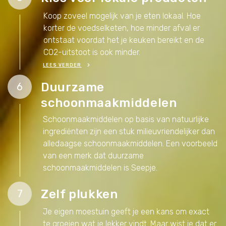
Koop zoveel mogelijk van je eten lokaal. Hoe
korter de voedselketen, hoe minder afval er
ontstaat voordat het je keuken bereikt en de
CO2-uitstoot is ook minder.
LEES VERDER
Duurzame
6
schoonmaakmiddelen
Schoonmaakmiddelen op basis van natuurlijke
ingrediënten zijn een stuk milieuvriendelijker dan
alledaagse schoonmaakmiddelen. Een voorbeeld
van een merk dat duurzame
schoonmaakmiddelen is Seepje.
Zelf plukken
7
Je eigen moestuin geeft je een kans om exact
te groeien wat je lekker vindt. Maar wist je dat er