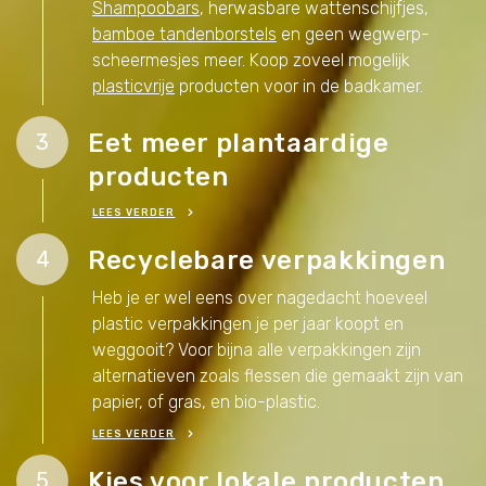
Shampoobars
, herwasbare wattenschijfjes,
bamboe tandenborstels
en geen wegwerp-
scheermesjes meer. Koop zoveel mogelijk
plasticvrije
producten voor in de badkamer.
Eet meer plantaardige
3
producten
LEES VERDER
Recyclebare verpakkingen
4
Heb je er wel eens over nagedacht hoeveel
plastic verpakkingen je per jaar koopt en
weggooit? Voor bijna alle verpakkingen zijn
alternatieven zoals flessen die gemaakt zijn van
papier, of gras, en bio-plastic.
LEES VERDER
Kies voor lokale producten
5