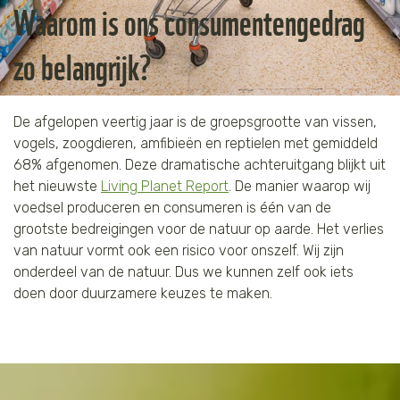
Waarom is ons consumentengedrag
Jaguar
Kleding & Accessoires
zo belangrijk?
Koraal
Speelgoed
Leeuw
De afgelopen veertig jaar is de groepsgrootte van vissen,
vogels, zoogdieren, amfibieën en reptielen met gemiddeld
Luipaard
68% afgenomen. Deze dramatische achteruitgang blijkt uit
het nieuwste
Living Planet Report
. De manier waarop wij
Neushoorn
voedsel produceren en consumeren is één van de
grootste bedreigingen voor de natuur op aarde. Het verlies
Olifant
van natuur vormt ook een risico voor onszelf. Wij zijn
onderdeel van de natuur. Dus we kunnen zelf ook iets
doen door duurzamere keuzes te maken.
Orang-oetan
Panda
Steur