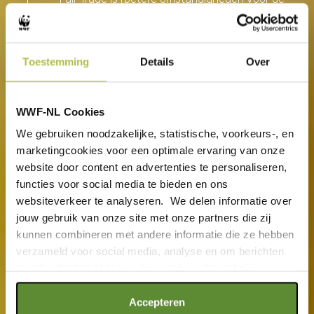
mensen die bij de productie betrokken zijn).
Consuminderen
18
Toestemming
Details
Over
Consuminderen is nog altijd het allerbeste voor
de natuur. Dus check eerst of je het echt nodig
hebt. Als dat zo is, kijk of je het eventueel
WWF-NL Cookies
tweedehands kunt kopen. En als dat niet lukt,
We gebruiken noodzakelijke, statistische, voorkeurs-, en
kijk dan of het een duurzaam product is (dat het
marketingcookies voor een optimale ervaring van onze
lang meegaat) en of het een verantwoord
website door content en advertenties te personaliseren,
product is (duurzaamheids- of
biologisch
functies voor social media te bieden en ons
keurmerk
).
websiteverkeer te analyseren. We delen informatie over
jouw gebruik van onze site met onze partners die zij
Bespaar energie
19
kunnen combineren met andere informatie die ze hebben
verzameld voor social media, analyse en om berichten
Isoleer je woning, kies voor zuinige apparaten en
en advertenties te tonen die voor jou relevant zijn.
zet de thermostaat een graadje lager.
LEES VERDER
Als je op "Alle cookies accepteren" klikt, ga je akkoord
Accepteren