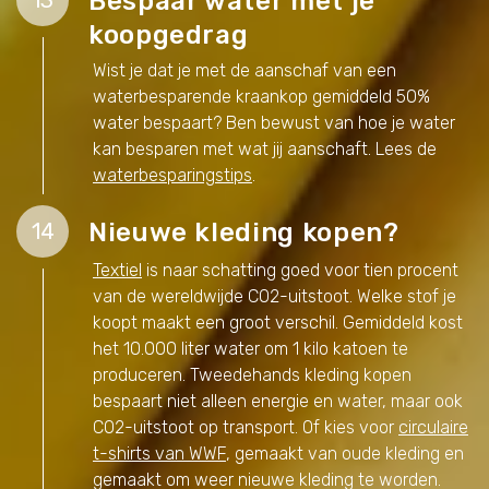
Bespaar water met je
13
koopgedrag
Wist je dat je met de aanschaf van een
waterbesparende kraankop gemiddeld 50%
water bespaart? Ben bewust van hoe je water
kan besparen met wat jij aanschaft. Lees de
waterbesparingstips
.
Nieuwe kleding kopen?
14
Textiel
is naar schatting goed voor tien procent
van de wereldwijde CO2-uitstoot. Welke stof je
koopt maakt een groot verschil. Gemiddeld kost
het 10.000 liter water om 1 kilo katoen te
produceren. Tweedehands kleding kopen
bespaart niet alleen energie en water, maar ook
CO2-uitstoot op transport. Of kies voor
circulaire
t-shirts van WWF
, gemaakt van oude kleding en
gemaakt om weer nieuwe kleding te worden.