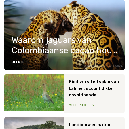
Waarom jaguars van
Colombiaanse cacao houden
MEER INFO
Michel Gunther / WWF
Biodiversiteitsplan van
kabinet scoort dikke
onvoldoende
MEER INFO
Michiel Schaap / WWF-NL
Landbouw en natuur: