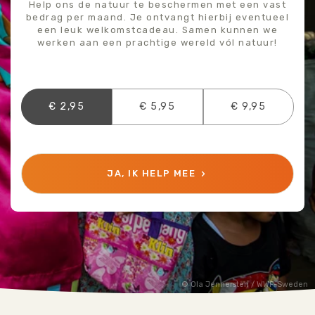
Help ons de natuur te beschermen met een vast
bedrag per maand. Je ontvangt hierbij eventueel
een leuk welkomstcadeau. Samen kunnen we
werken aan een prachtige wereld vól natuur!
€ 2,95
€ 5,95
€ 9,95
JA, IK HELP MEE
Ola Jennersten / WWF-Sweden