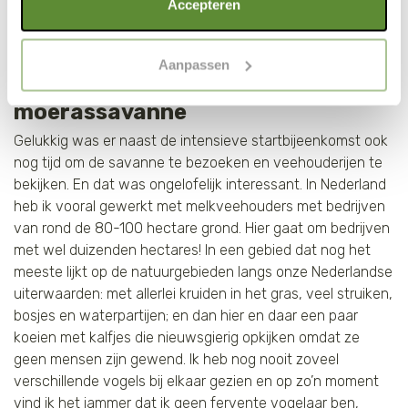
Als je op "Alle cookies accepteren" klikt, ga je akkoord
Accepteren
aantal veehouderijbedrijven die meedoen aan het project
met een optimaal gebruik van de website. Als je niet alle
en daarmee een plan van aanpak maken voor de hele
soorten cookies wilt toestaan, maak dan jouw keuze in
sector.
Aanpassen
"selectie toestaan" of "alleen noodzakelijke cookies", wat
Duizenden hectares
wel gevolgen kan hebben voor de gebruiksvriendelijkheid
moerassavanne
van de website. Voor meer inzage in de cookies klik dan
op "Cookie instellingen". Lees voor meer informatie
Gelukkig was er naast de intensieve startbijeenkomst ook
onze
Cookie Policy
.
nog tijd om de savanne te bezoeken en veehouderijen te
bekijken. En dat was ongelofelijk interessant. In Nederland
heb ik vooral gewerkt met melkveehouders met bedrijven
van rond de 80-100 hectare grond. Hier gaat om bedrijven
met wel duizenden hectares! In een gebied dat nog het
meeste lijkt op de natuurgebieden langs onze Nederlandse
uiterwaarden: met allerlei kruiden in het gras, veel struiken,
bosjes en waterpartijen; en dan hier en daar een paar
koeien met kalfjes die nieuwsgierig opkijken omdat ze
geen mensen zijn gewend. Ik heb nog nooit zoveel
verschillende vogels bij elkaar gezien en op zo’n moment
vind ik het jammer dat ik geen fervente vogelaar ben,