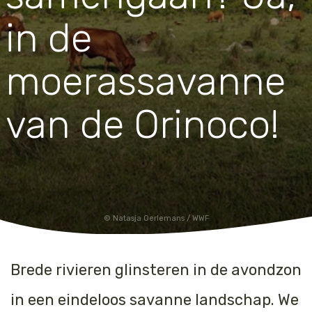
Jaguar
Kleding & Accessoires
in de
Koraal
Speelgoed
moerassavanne
Leeuw
van de Orinoco!
Luipaard
Neushoorn
Olifant
Natasja Oerlemans / WWF
Orang-oetan
Panda
Brede rivieren glinsteren in de avondzon
in een eindeloos savanne landschap. We
Steur