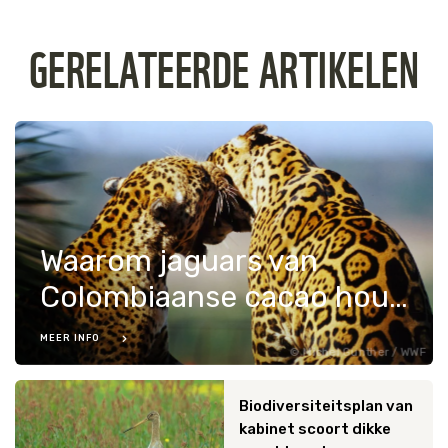
GERELATEERDE ARTIKELEN
Waarom jaguars van
Colombiaanse cacao houden
MEER INFO
Michel Gunther / WWF
Biodiversiteitsplan van
kabinet scoort dikke