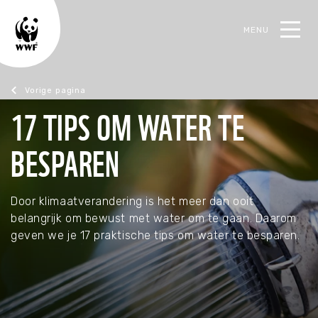
MENU
oek
17 TIPS OM WATER TE
Tips voor meer natuur
BESPAREN
TERUG
TERUG
TERUG
TERUG
TERUG
Wat we doen
Kom in actie
Bedreigde dieren
Jeugd
Webshop
Door klimaatverandering is het meer dan ooit
belangrijk om bewust met water om te gaan. Daarom
Onze focus
Met tijd
Dolfijn
Sluit je aan
Koopjeshoek
geven we je 17 praktische tips om water te besparen.
Hoe we werken
Met een donatie
Otter
Onderwijs
Symbolische cadeaus
Actueel
Start je eigen actie
Haai
Huis & kantoor