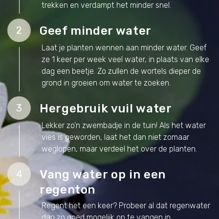
trekken en verdampt het minder snel.
Geef minder water
2
Laat je planten wennen aan minder water. Geef
ze 1 keer per week veel water, in plaats van elke
dag een beetje. Zo zullen de wortels dieper de
grond in groeien om water te zoeken.
Hergebruik vuil water
3
Lekker zo'n zwembadje in de tuin! Als het water
vies is geworden, laat het dan niet zomaar
weglopen, maar verdeel het over de planten.
Vang water op in een
4
regenton
Regent het een keer? Probeer al dat regenwater
dan zo goed mogelijk op te vangen in