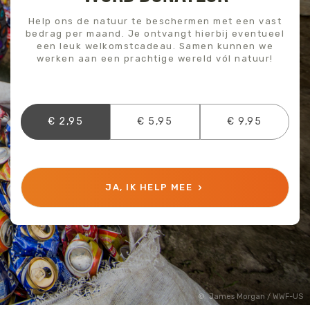
Help ons de natuur te beschermen met een vast
bedrag per maand. Je ontvangt hierbij eventueel
een leuk welkomstcadeau. Samen kunnen we
werken aan een prachtige wereld vól natuur!
€ 2,95
€ 5,95
€ 9,95
JA, IK HELP MEE
James Morgan / WWF-US