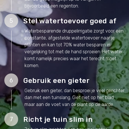
bijvoorbeeld een regenton.
Stel watertoevoer goed af
5
Waterbesparende druppelirrigatie zorgt voor een
constante, afgestelde watertoevoer naar je
planten en kan tot 70% water besparen in
vergelijking tot met de hand sproeien. Het water
komt namelijk precies waar het terecht moet
komen.
Gebruik een gieter
6
Gebruik een gieter, dan besproei je veel gerichter
dan met een tuinslang. Giet niet op het blad
maar aan de voet van de plant op de aarde.
Richt je tuin slim in
7