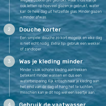
wegwerpbekertjes gebruikt. Maar thuis kan je
ook letten op hoeveel glazen je gebruikt, water
kan de hele dag uit hetzelfde glas. Minder glazen
= minder afwas.
Douche korter
2
Een simpele: douche zo kort mogelijk en elke dag
is niet echt nodig.
Extra tip:
gebruik een wekker
of zandloper.
Was je kleding minder
3
Minder vaak schone kleding aantrekken
betekent minder wassen en dus een
waterbesparing. Kijk kritisch naar je kleding aan
het eind van de dag of hang het te luchten,
misschien kan je dit nog wel een keertje aan.
Gebruik de vaatwasser
4