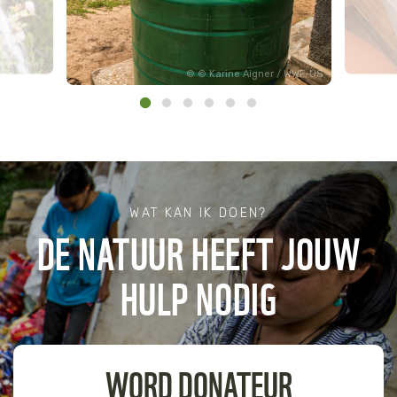
ages / WWF
© Karine Aigner / WWF-US
WAT KAN IK DOEN?
DE NATUUR HEEFT JOUW
HULP NODIG
WORD DONATEUR