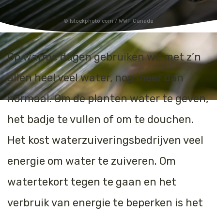
Jaguar
Kleding & Accessoires
Istockphoto.com / WWF-Canada
Koraal
Speelgoed
Op warme dagen gebruiken we met z’n
Leeuw
allen heel veel water, nog meer dan
Luipaard
normaal. Om de planten water te geven,
Neushoorn
het badje te vullen of om te douchen.
Olifant
Het kost waterzuiveringsbedrijven veel
energie om water te zuiveren. Om
Orang-oetan
watertekort
tegen te gaan en het
Panda
verbruik van energie te beperken is het
Steur