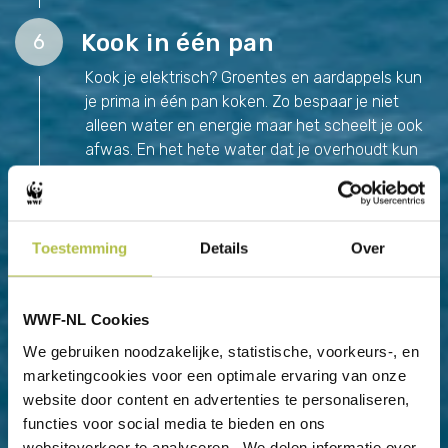
Kook in één pan
6
Kook je elektrisch? Groentes en aardappels kun
je prima in één pan koken. Zo bespaar je niet
alleen water en energie maar het scheelt je ook
afwas. En het hete water dat je overhoudt kun
je weer gebruiken om een sausje of bouillon mee
te maken.
Vul de wasmachine
7
Toestemming
Details
Over
Hoe meer was je in je wasmachine stopt, hoe
efficiënter je wast, want je hoeft minder vaak te
WWF-NL Cookies
wassen. Mocht je wasmachine kapot gaan en je
We gebruiken noodzakelijke, statistische, voorkeurs-, en
gaat een nieuwe uitzoeken, koop dan een grote
marketingcookies voor een optimale ervaring van onze
trommel, de capaciteit van de trommels verschilt
website door content en advertenties te personaliseren,
tussen de 5 en 12 kilo. En let op het zuinigste
functies voor social media te bieden en ons
energielabel, daarmee kun je op jaarbasis flink
websiteverkeer te analyseren. We delen informatie over