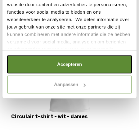
website door content en advertenties te personaliseren,
functies voor social media te bieden en ons
websiteverkeer te analyseren. We delen informatie over
€ 31,95
jouw gebruik van onze site met onze partners die zij
kunnen combineren met andere informatie die ze hebben
verzameld voor social media, analyse en om berichten
en advertenties te tonen die voor jou relevant zijn.
Als je op "Alle cookies accepteren" klikt, ga je akkoord
Accepteren
met een optimaal gebruik van de website. Als je niet alle
soorten cookies wilt toestaan, maak dan jouw keuze in
Aanpassen
"selectie toestaan" of "alleen noodzakelijke cookies", wat
wel gevolgen kan hebben voor de gebruiksvriendelijkheid
van de website. Voor meer inzage in de cookies klik dan
op "Cookie instellingen". Lees voor meer informatie
onze
Cookie Policy
.
Circulair t-shirt - wit - dames