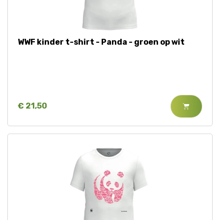
Jaguar
Kleding & Accessoires
Koraal
Speelgoed
WWF kinder t-shirt - Panda - groen op wit
Leeuw
Luipaard
€ 21,50
Neushoorn
Olifant
Orang-oetan
Panda
Steur