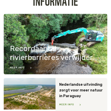
INFORMATIE
Recordaantal
rivierbarrières verwijderd in Europa in 2024
MEER INFO
James Symonds (Cromarty Firth Fishery Board)
Nederlandse uitvinding
zorgt voor meer natuur
in Paraguay
MEER INFO