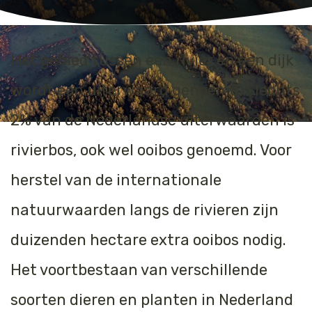
Jaguar
Kleding & Accessoires
Koraal
Speelgoed
Het gebied tussen een rivier en een dijk
wordt een uiterwaard genoemd. Slechts
Leeuw
2% van de Nederlandse uiterwaarden is
Luipaard
rivierbos, ook wel ooibos genoemd. Voor
Neushoorn
herstel van de internationale
Olifant
natuurwaarden langs de rivieren zijn
Orang-oetan
duizenden hectare extra ooibos nodig.
Panda
Het voortbestaan van verschillende
soorten dieren en planten in Nederland
Steur