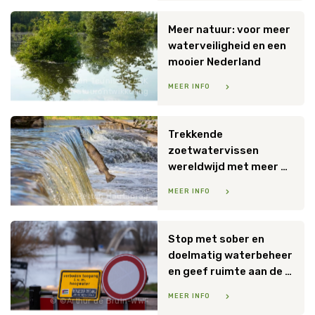
Meer natuur: voor meer
waterveiligheid en een
mooier Nederland
Twan Teunissen ARK
MEER INFO
Natuurontwikkeling
Trekkende
zoetwatervissen
wereldwijd met meer dan 80 procent afgenomen
MEER INFO
Petteri Hautamaa
Stop met sober en
doelmatig waterbeheer
en geef ruimte aan de rivieren
MEER INFO
©Arthur de Bruin-WWF