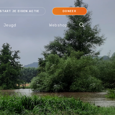
START JE EIGEN ACTIE
DONEER
Jeugd
Webshop
cessoires
Koraal
Orang-oetan
IJsbeer
Sokken