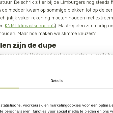
tuur. De schrik zit er bij de Limburgers nog steeds f
 de modder kwam op sommige plekken tot op de eerst
chijnlijk vaker rekening moeten houden met extreem
nen
KNMI-klimaatscenario’s
). Maatregelen zijn nodig 
 houden. Maar hoe maken we slimme keuzes?
len zijn de dupe
zonder stukje Nederland met hoge plateaus, steile hel
n de lieflijke sfeer snel omslaan. Het landschap is ni
verwerken. Dorpen en steden zijn bovendien zo dich
 door de straten stromen. Schaalvergroting in de voe
Details
oor grote hellende akkers, zonder bomen, struiken en
ook voor stukken grond die met greppels of ondergr
kte dal waar het snel afstromende water samenkomt i
statistische, voorkeurs-, en marketingcookies voor een optimal
te personaliseren, functies voor social media te bieden en ons 