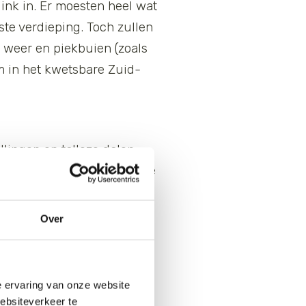
link in. Er moesten heel wat
e verdieping. Toch zullen
 weer en piekbuien (zoals
om in het kwetsbare Zuid-
lingen en talloze dalen.
et meer in staat om de grote
tgetegeld dat water dan
dselproductie heeft dat
Over
 ruigten is de rem op het
ondse buizen worden
s dan de dupe.
e ervaring van onze website
websiteverkeer te