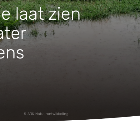
Huishouden
e laat zien
Notitieboekjes
ater
dens
ARK Natuurontwikkeling