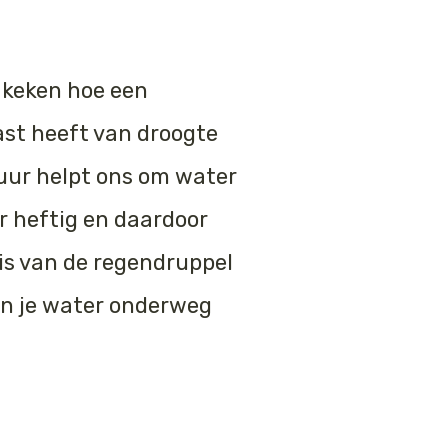
 keken hoe een
ast heeft van droogte
tuur helpt ons om water
er heftig en daardoor
is van de regendruppel
len je water onderweg