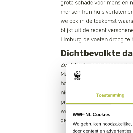
grote schade voor mens en na
mensen hun huis verlaten en
we ook in de toekomst waars
blijkt uit de recent versche
Limburg de voeten droog te
Dichtbevolkte da
Zuid-Limburg is best een bij
Maar als het stevig regent ka
hoeveelheden regenwater te 
niets anders kan dan kolkend
Toestemming
probleem verder verergerd: d
water verdwenen. Dat geldt 
WWF-NL Cookies
gedraineerd. Het dichtbevol
We gebruiken noodzakelijke, 
door content en advertenties 