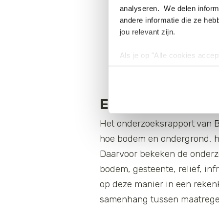
analyseren. We delen informa
andere informatie die ze heb
jou relevant zijn.
Als je op "Alle cookies accep
cookies wilt toestaan, maak 
hebben voor de gebruiksvriend
Lees voor meer informatie 
Eerste uitgebre
Het onderzoeksrapport van 
hoe bodem en ondergrond, he
Daarvoor bekeken de onderzo
bodem, gesteente, reliëf, inf
op deze manier in een rekenk
samenhang tussen maatregele