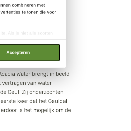
 kunnen combineren met
ertenties te tonen die voor
e. Als je niet alle soorten
ookies", wat wel gevolgen kan
an op "Cookie instellingen".
Accepteren
al
cacia Water brengt in beeld
 vertragen van water.
de Geul. Zij onderzochten
 eerste keer dat het Geuldal
ierdoor is het mogelijk om de