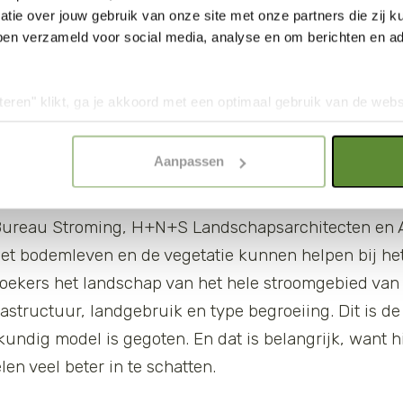
tie over jouw gebruik van onze site met onze partners die zij
ben verzameld voor social media, analyse en om berichten en adv
teren" klikt, ga je akkoord met een optimaal gebruik van de websit
dan jouw keuze in "selectie toestaan" of "alleen noodzakelijke c
elijkheid van de website. Voor meer inzage in de cookies klik d
Aanpassen
onze
Cookie Policy
.
ide waterrekenmodel voor Geuld
Bureau Stroming, H+N+S Landschapsarchitecten en A
t bodemleven en de vegetatie kunnen helpen bij het
ekers het landschap van het hele stroomgebied van 
rastructuur, landgebruik en type begroeiing. Dit is de
undig model is gegoten. En dat is belangrijk, want h
n veel beter in te schatten.