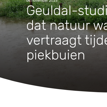
Waar zijn we actief
06 november 2023
Geuldal-studi
Speelgoed
dat natuur w
Knuffels
vertraagt tij
Puzzels
Spellen
piekbuien
Kleuren en knutselen