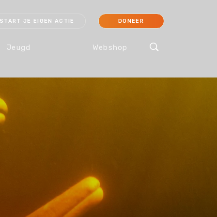
START JE EIGEN ACTIE
DONEER
Jeugd
Webshop
cessoires
Koraal
Orang-oetan
IJsbeer
Sokken