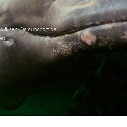
olfijnen. De subsoort de
en.