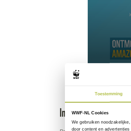
0
seconds
of
1
minute,
Toestemming
42
seconds
Volume
In de Amazone
90%
WWF-NL Cookies
We gebruiken noodzakelijke, 
door content en advertenties 