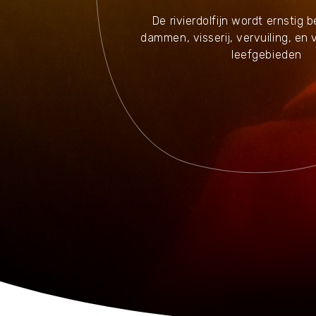
Waar zijn we actief
De rivierdolfijn wordt ernstig 
dammen, visserij, vervuiling, en 
leefgebieden
Speelgoed
Knuffels
Puzzels
Spellen
Kleuren en knutselen