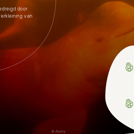
Huishouden
bedreigd door
Notitieboekjes
verkleining van
Alamy