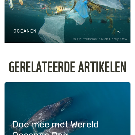
DOLFIJNSOORTEN
Lees meer over de verwanten van
de tuimelaar, zoals bijvoorbeeld
OCEANEN
de rivierdolfijn!
Shutterstock / Rich Carey / WW
OCEANEN
GERELATEERDE ARTIKELEN
Tuimelaars leven in zee. Lees
meer over deze mooie, maar
kwetsbare onderwaterwereld.
Doe mee met Wereld