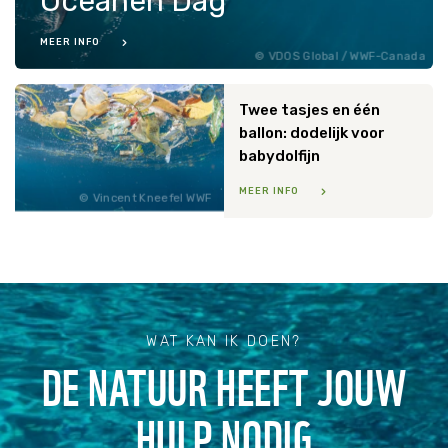
Oceanen Dag
MEER INFO
VDOS Global / WWF-Canada
Twee tasjes en één
ballon: dodelijk voor
babydolfijn
MEER INFO
Vincent Kneefel WWF
WAT KAN IK DOEN?
DE NATUUR HEEFT JOUW
HULP NODIG