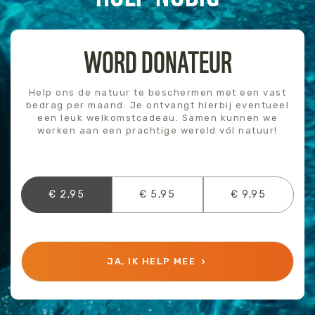
WORD DONATEUR
Help ons de natuur te beschermen met een vast
bedrag per maand. Je ontvangt hierbij eventueel
een leuk welkomstcadeau. Samen kunnen we
werken aan een prachtige wereld vól natuur!
€ 2,95
€ 5,95
€ 9,95
JA, IK HELP MEE