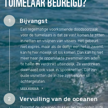
TUIMELAAR BEDREIGD?
Bijvangst
1
Een regelmatige voorkomende doodsoorzaak
voor de tuimelaars is dat ze vast komen te zitten
in netten en vislijnen van vissers. Het gebeurt
niet expres, maar als de dolfijn een net in zwemt,
kan hij hier moeilijk uit los komen. Dan kan hij niet
meer naar de oppervlakte zwemmen om adem
te halen en verdrinkt uiteindelijk. Ze verdrinken
daarnaast ook vaak in ‘spooknetten.’ Dat zijn
oude visnetten die in zee zijn verloren of
achtergelaten.
LEES VERDER
Vervuiling van de oceanen
2
Doordat de oceanen drukker zijn geworden is de