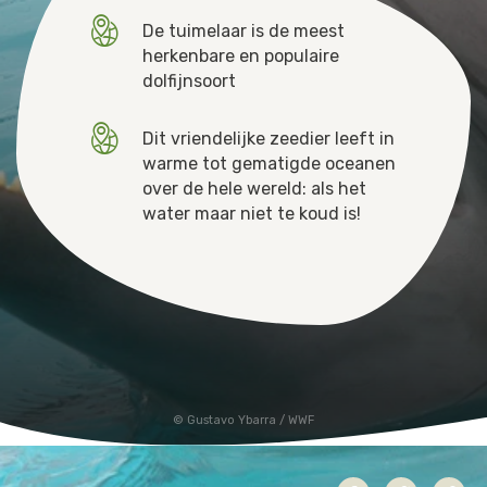
De tuimelaar is de meest
Jaguar
Kleding & Accessoires
herkenbare en populaire
dolfijnsoort
Koraal
Speelgoed
Dit vriendelijke zeedier leeft in
Leeuw
warme tot gematigde oceanen
over de hele wereld: als het
Luipaard
water maar niet te koud is!
Neushoorn
Olifant
Orang-oetan
Panda
Gustavo Ybarra / WWF
Steur