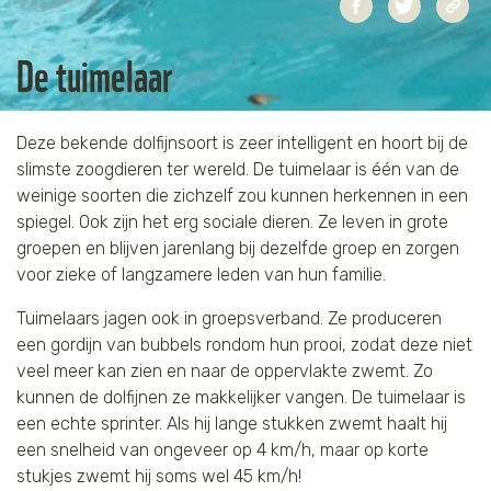
Tijger
De tuimelaar
Walvis
Deze bekende dolfijnsoort is zeer intelligent en hoort bij de
IJsbeer
slimste zoogdieren ter wereld. De tuimelaar is één van de
weinige soorten die zichzelf zou kunnen herkennen in een
Zeeschildpad
spiegel. Ook zijn het erg sociale dieren. Ze leven in grote
groepen en blijven jarenlang bij dezelfde groep en zorgen
voor zieke of langzamere leden van hun familie.
Tuimelaars jagen ook in groepsverband. Ze produceren
een gordijn van bubbels rondom hun prooi, zodat deze niet
veel meer kan zien en naar de oppervlakte zwemt. Zo
kunnen de dolfijnen ze makkelijker vangen. De tuimelaar is
een echte sprinter. Als hij lange stukken zwemt haalt hij
een snelheid van ongeveer op 4 km/h, maar op korte
stukjes zwemt hij soms wel 45 km/h!