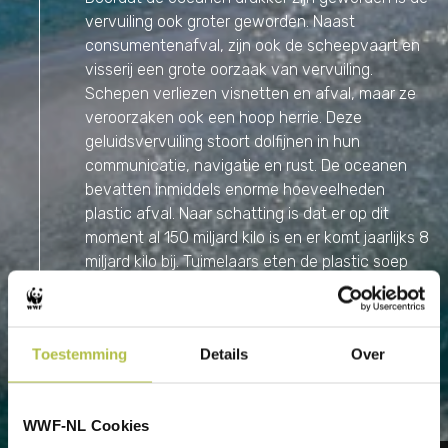
vervuiling ook groter geworden. Naast
consumentenafval, zijn ook de scheepvaart en
visserij een grote oorzaak van vervuiling.
Schepen verliezen visnetten en afval, maar ze
veroorzaken ook een hoop herrie. Deze
geluidsvervuiling stoort dolfijnen in hun
communicatie, navigatie en rust. De oceanen
bevatten inmiddels enorme hoeveelheden
plastic afval. Naar schatting is dat er op dit
moment al 150 miljard kilo is en er komt jaarlijks 8
miljard kilo bij. Tuimelaars eten de plastic soep
per ongeluk op, en
kunnen eraan sterven
.
LEES VERDER
Toestemming
Klimaatverandering
Details
Over
3
De opwarming van de zeeën heeft ook invloed
op de levens van tuimelaars. De dieren zijn
WWF-NL Cookies
gewend aan een bepaalde temperatuur in hun