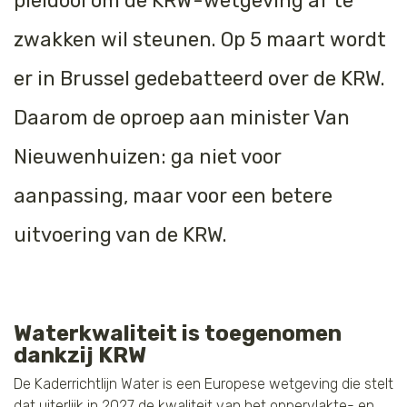
pleidooi om de KRW-wetgeving af te
Tijger
zwakken wil steunen. Op 5 maart wordt
Walvis
er in Brussel gedebatteerd over de KRW.
Daarom de oproep aan minister Van
IJsbeer
Nieuwenhuizen: ga niet voor
Zeeschildpad
aanpassing, maar voor een betere
uitvoering van de KRW.
Waterkwaliteit is toegenomen
dankzij KRW
De Kaderrichtlijn Water is een Europese wetgeving die stelt
dat uiterlijk in 2027 de kwaliteit van het oppervlakte- en