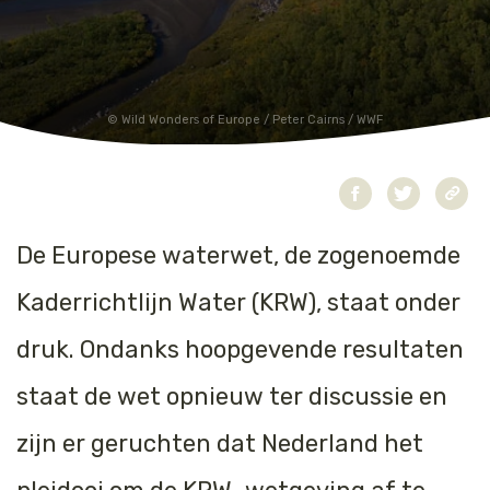
Jaguar
Kleding & Accessoires
Koraal
Speelgoed
Wild Wonders of Europe / Peter Cairns / WWF
Leeuw
Luipaard
De Europese waterwet, de zogenoemde
Neushoorn
Kaderrichtlijn Water (KRW), staat onder
Olifant
druk. Ondanks hoopgevende resultaten
Orang-oetan
staat de wet opnieuw ter discussie en
Panda
zijn er geruchten dat Nederland het
Steur