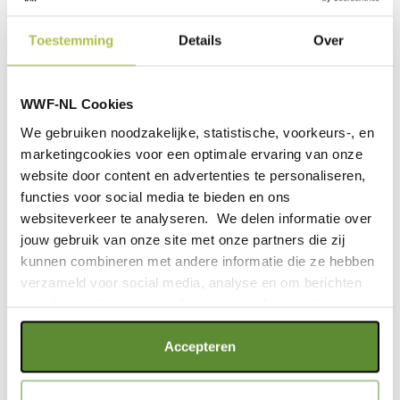
Oproep aan minister Van
Nieuwenhuizen
Toestemming
Details
Over
Donderdag 5 maart wordt er in Brussel gedebatteerd over
de toekomst van de KRW. Ook Nederland is hierbij
vertegenwoordigd. Om de huidige wetgeving intact te
WWF-NL Cookies
houden en dus het herstel van ons oppervlakte- en
We gebruiken noodzakelijke, statistische, voorkeurs-, en
grondwater verder te kunnen realiseren en het verlies van
marketingcookies voor een optimale ervaring van onze
biodiversiteit tegen te blijven gaan, roepen wij – samen
website door content en advertenties te personaliseren,
met andere Nederlandse natuurorganisaties - minister
functies voor social media te bieden en ons
Cora van Nieuwenhuizen van Infrastructuur en Waterstaat
websiteverkeer te analyseren. We delen informatie over
op om zich in te zetten voor het ongewijzigd behouden
jouw gebruik van onze site met onze partners die zij
van de huidige Kaderrichtlijn Water.
kunnen combineren met andere informatie die ze hebben
verzameld voor social media, analyse en om berichten
en advertenties te tonen die voor jou relevant zijn.
GERELATEERDE ARTIKELEN
Als je op "Alle cookies accepteren" klikt, ga je akkoord
Accepteren
met een optimaal gebruik van de website. Als je niet alle
soorten cookies wilt toestaan, maak dan jouw keuze in