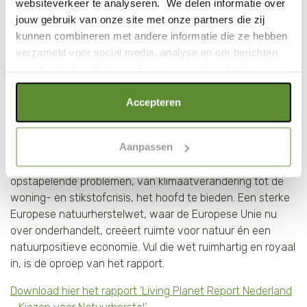
websiteverkeer te analyseren. We delen informatie over
De Europese Natuurherstelwet, waarover deze zomer in
jouw gebruik van onze site met onze partners die zij
Brussel wordt gestemd, is een belangrijke kans om natuur
kunnen combineren met andere informatie die ze hebben
terug te brengen in Europa. WWF steunt dit wetsvoorstel.
verzameld voor social media, analyse en om berichten
Nederland ligt helaas dwars en werkt de wet tegen. Er is
en advertenties te tonen die voor jou relevant zijn.
daarom meer publieke druk nodig op de Nederlandse
regering om de wet te steunen. Conclusies uit dit Living
Als je op "Alle cookies accepteren" klikt, ga je akkoord
Accepteren
Planet Report Nederland laten duidelijk zien dat
met een optimaal gebruik van de website. Als je niet alle
natuurherstel noodzakelijk is.
soorten cookies wilt toestaan, maak dan jouw keuze in
Aanpassen
We hebben de natuur nodig om ons land leefbaar te
"selectie toestaan" of "alleen noodzakelijke cookies", wat
houden. De natuur kan ons helpen om de zich
wel gevolgen kan hebben voor de gebruiksvriendelijkheid
opstapelende problemen, van klimaatverandering tot de
van de website. Voor meer inzage in de cookies klik dan
woning- en stikstofcrisis, het hoofd te bieden. Een sterke
op "Cookie instellingen". Lees voor meer informatie
Europese natuurherstelwet, waar de Europese Unie nu
onze
Cookie Policy
.
over onderhandelt, creëert ruimte voor natuur én een
natuurpositieve economie. Vul die wet ruimhartig en royaal
in, is de oproep van het rapport.
Download hier het rapport 'Living Planet Report Nederland