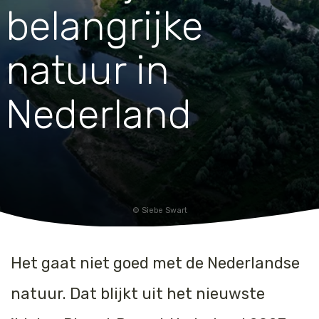
belangrijke
Jaguar
Kleding & Accessoires
natuur in
Koraal
Speelgoed
Leeuw
Nederland
Luipaard
Neushoorn
Olifant
Siebe Swart
Orang-oetan
Het gaat niet goed met de Nederlandse
Panda
natuur. Dat blijkt uit het nieuwste
Steur