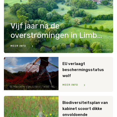
Vijf jaar na de
overstromingen in Limburg: samen met de natuur werken aan bescherming tegen extreem weer
MEER INFO
Natuurmonumenten
EU verlaagt
beschermingsstatus
wolf
MEER INFO
Mariëlle van Uitert / WWF-NL
Biodiversiteitsplan van
kabinet scoort dikke
onvoldoende