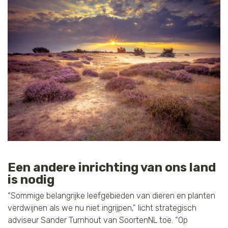
Een andere inrichting van ons land
is nodig
“Sommige belangrijke leefgebieden van dieren en planten
verdwijnen als we nu niet ingrijpen,” licht strategisch
adviseur Sander Turnhout van SoortenNL toe. “Op