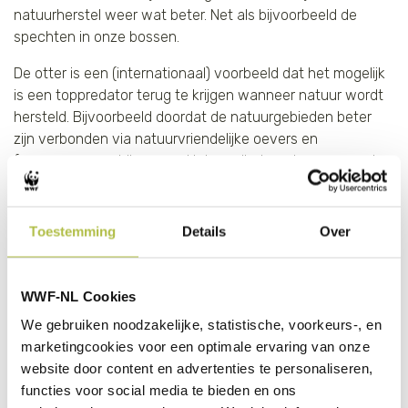
natuurherstel weer wat beter. Net als bijvoorbeeld de
spechten in onze bossen.
De otter is een (internationaal) voorbeeld dat het mogelijk
is een toppredator terug te krijgen wanneer natuur wordt
hersteld. Bijvoorbeeld doordat de natuurgebieden beter
zijn verbonden via natuurvriendelijke oevers en
faunapassages bij wegen. Het maaibeheer is aangepast,
zodat er jaarrond riet ergens op de oever staat. Ook de
waterkwaliteit is verbeterd. Al deze herstelmaatregelen
hebben geholpen om de otter weer terug te krijgen.
Toestemming
Details
Over
Zo ook de slechtvalk, het snelste dier op aarde, doet het
weer beter in ons land. Dankzij het verbod op 'DDT’s' en het
WWF-NL Cookies
aanbieden van nestkasten in bebouwd gebied en op
We gebruiken noodzakelijke, statistische, voorkeurs-, en
industrieterreinen, zien we het dier weer vaker vliegen.
marketingcookies voor een optimale ervaring van onze
website door content en advertenties te personaliseren,
Europese natuurherstelwet
functies voor social media te bieden en ons