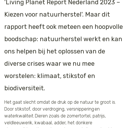
'
Living Planet Report Nederland 2023 –
Tijger
Kiezen voor natuurherstel
'. Maar dit
Walvis
rapport heeft ook meteen een hoopvolle
IJsbeer
boodschap: natuurherstel werkt en kan
ons helpen bij het oplossen van de
Zeeschildpad
diverse crises waar we nu mee
worstelen: klimaat, stikstof en
biodiversiteit.
Het gaat slecht omdat de druk op de natuur te groot is.
Door stikstof, door verdroging, versnippering en
waterkwaliteit. Dieren zoals de zomertortel, patrijs,
veldleeuwerik, kwabaal, adder, het donkere