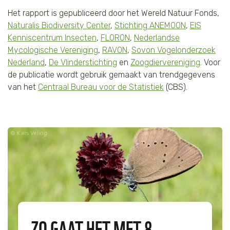
Het rapport
is gepubliceerd door het Wereld Natuur Fonds,
Naturalis Biodiversity Center
,
Stichting ANEMOON
,
EIS
Kenniscentrum Insecten
,
FLORON
,
Nederlandse
Mycologische Vereniging
,
RAVON
,
Sovon Vogelonderzoek
Nederland
,
De Vlinderstichting
en
Zoogdiervereniging
. Voor
de publicatie wordt gebruik gemaakt van trendgegevens
van het
Centraal Bureau voor de Statistiek
(CBS).
Kars Veling
ZO GAAT HET MET 8