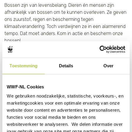
Bossen zijn van levensbelang. Dieren én mensen zijn
afhankelijk van bossen om te kunnen overleven. Ze geven
ons zuurstof, regen en bescherming tegen
klimaatverandering. Toch verdwijnen ze in een alarmerend
tempo. Dat moet anders. Kom in actie en bescherm onze
bossen!
Start je eigen actie
Stuur een mail om je aan te melden
Toestemming
Details
Over
Afstanden en starttijden
WWF-NL Cookies
We gebruiken noodzakelijke, statistische, voorkeurs-, en
van 10:00 - 12:00: 12 km
marketingcookies voor een optimale ervaring van onze
van 10:00 - 13:00: 6 km
website door content en advertenties te personaliseren,
van 10:00 - 14:00: 3 km
functies voor social media te bieden en ons
websiteverkeer te analyseren. We delen informatie over
Meer informatie & aanmelden
jouw gebruik van onze site met onze partners die zij