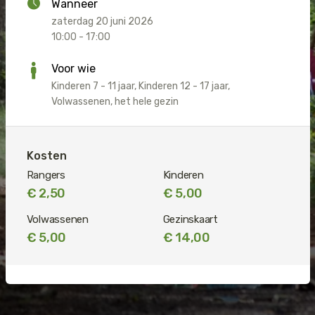
Wanneer
Jaguar
Kleding & Accessoires
zaterdag 20 juni 2026
10:00 - 17:00
Koraal
Speelgoed
Voor wie
Kinderen 7 - 11 jaar, Kinderen 12 - 17 jaar,
Leeuw
Volwassenen, het hele gezin
Luipaard
Kosten
Neushoorn
Rangers
Kinderen
€ 2,50
€ 5,00
Olifant
Volwassenen
Gezinskaart
Orang-oetan
€ 5,00
€ 14,00
Panda
Steur