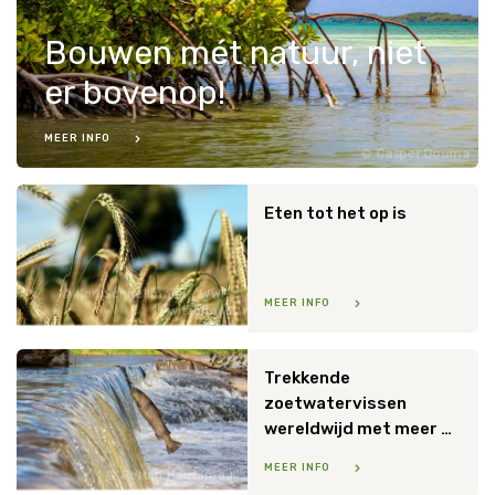
Bouwen mét natuur, niet
er bovenop!
MEER INFO
Casper Douma
Eten tot het op is
Kari Schnellmann / WWF-
MEER INFO
Switzerland
Trekkende
zoetwatervissen
wereldwijd met meer dan 80 procent afgenomen
MEER INFO
Petteri Hautamaa