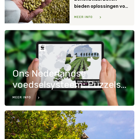
bieden oplossingen voor natuur en landbouw
MEER INFO
WWF / Simon Rawles
Ons Nederlandse
voedselsysteem: Puzzelstukjes op zijn plaats
MEER INFO