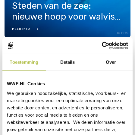
Steden van de zee:
nieuwe hoop voor walvissen
MEER INFO
CCS
Toestemming
Details
Over
Op expeditie: lange, maar
WWF-NL Cookies
ook prachtige dagen
We gebruiken noodzakelijke, statistische, voorkeurs-, en
marketingcookies voor een optimale ervaring van onze
website door content en advertenties te personaliseren,
MEER INFO
Jeffrey Bernus / WWF-NL
functies voor social media te bieden en ons
websiteverkeer te analyseren. We delen informatie over
Het mysterie van
jouw gebruik van onze site met onze partners die zij
Samaná