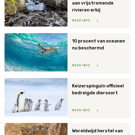
aan vrijstromende
Tijger
rivieren erbij
MEER INFO
Rewilding Sweden
Walvis
IJsbeer
10 procent van oceanen
nu beschermd
Zeeschildpad
MEER INFO
Antonio Busiello / WWF-US
Keizerspinguïn officieel
bedreigde diersoort
Klein & Hubert / naturepl.com /
MEER INFO
WWF
Wereldwijd herstel van