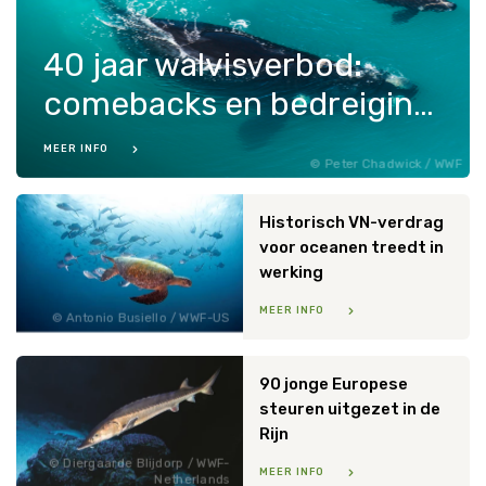
40 jaar walvisverbod:
comebacks en bedreigingen
MEER INFO
Peter Chadwick / WWF
Historisch VN-verdrag
voor oceanen treedt in
werking
MEER INFO
Antonio Busiello / WWF-US
90 jonge Europese
steuren uitgezet in de
Rijn
Diergaarde Blijdorp / WWF-
MEER INFO
Netherlands