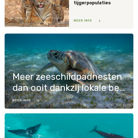
tijgerpopulaties
naturepl.com / Andy Rouse /
MEER INFO
WWF
Meer zeeschildpadnesten
dan ooit dankzij lokale bewoners
MEER INFO
Chris Tan / WWF Malaysia