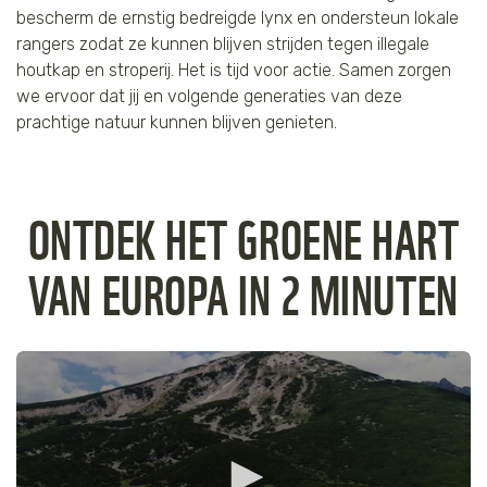
bescherm de ernstig bedreigde lynx en ondersteun lokale
Tijger
rangers zodat ze kunnen blijven strijden tegen illegale
houtkap en stroperij. Het is tijd voor actie. Samen zorgen
Walvis
we ervoor dat jij en volgende generaties van deze
prachtige natuur kunnen blijven genieten.
IJsbeer
Zeeschildpad
ONTDEK HET GROENE HART
VAN EUROPA IN 2 MINUTEN