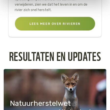
op "Cookie instellingen". Lees voor meer informatie
verwijderen, zien we dat het leven in en om de
onze
Cookie Policy
.
rivier zich snel herstelt.
LEES MEER OVER RIVIEREN
RESULTATEN EN UPDATES
Natuurherstelwet