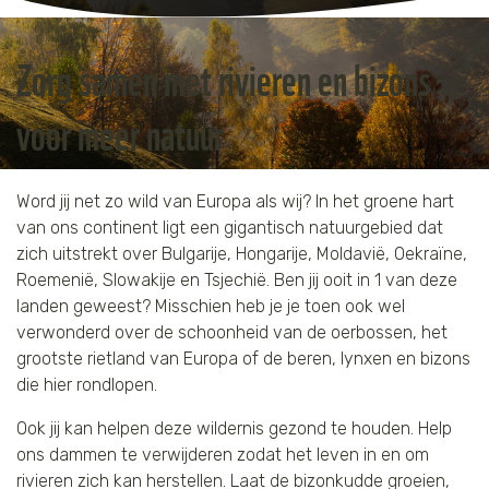
Jaguar
Kleding & Accessoires
Zorg samen met rivieren en bizons
Koraal
Speelgoed
voor meer natuur
Leeuw
Luipaard
Word jij net zo wild van Europa als wij? In het groene hart
van ons continent ligt een gigantisch natuurgebied dat
Neushoorn
zich uitstrekt over Bulgarije, Hongarije, Moldavië, Oekraïne,
Roemenië, Slowakije en Tsjechië. Ben jij ooit in 1 van deze
Olifant
landen geweest? Misschien heb je je toen ook wel
verwonderd over de schoonheid van de oerbossen, het
grootste rietland van Europa of de beren, lynxen en bizons
Orang-oetan
die hier rondlopen.
Panda
Ook jij kan helpen deze wildernis gezond te houden. Help
ons dammen te verwijderen zodat het leven in en om
Steur
rivieren zich kan herstellen. Laat de bizonkudde groeien,