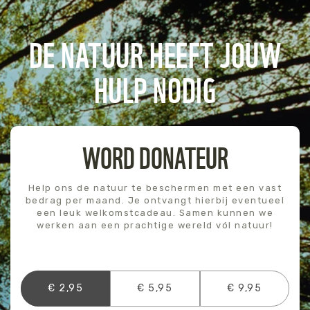
DE NATUUR HEEFT JOUW
HULP NODIG
WORD DONATEUR
Help ons de natuur te beschermen met een vast
bedrag per maand. Je ontvangt hierbij eventueel
een leuk welkomstcadeau. Samen kunnen we
werken aan een prachtige wereld vól natuur!
€ 2,95
€ 5,95
€ 9,95