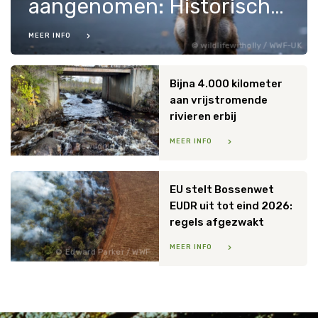
aangenomen: Historische overwinning voor Europese natuur
MEER INFO
wildlifewitholly / WWF-UK
Bijna 4.000 kilometer
aan vrijstromende
rivieren erbij
MEER INFO
Rewilding Sweden
EU stelt Bossenwet
EUDR uit tot eind 2026:
regels afgezwakt
MEER INFO
Edward Parker / WWF