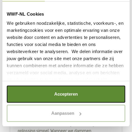
WWF-NL Cookies
Mikko Nikkinen / Storymakers
We gebruiken noodzakelijke, statistische, voorkeurs-, en
marketingcookies voor een optimale ervaring van onze
website door content en advertenties te personaliseren,
functies voor social media te bieden en ons
websiteverkeer te analyseren. We delen informatie over
jouw gebruik van onze site met onze partners die zij
kunnen combineren met andere informatie die ze hebben
SAMEN DAMMEN SLOPEN
verzameld voor social media, analyse en om berichten
en advertenties te tonen die voor jou relevant zijn.
Van alle dieren gaan de populaties
Als je op "Alle cookies accepteren" klikt, ga je akkoord
Accepteren
zoetwaterdieren het hardst achteruit. Dit komt
met een optimaal gebruik van de website. Als je niet alle
deels door dammen. Rivieren zijn een soort
soorten cookies wilt toestaan, maak dan jouw keuze in
snelwegen voor trekvissen die heen en weer
Aanpassen
"selectie toestaan" of "alleen noodzakelijke cookies", wat
zwemmen tussen de zee en hun paaiplaatsen.
wel gevolgen kan hebben voor de gebruiksvriendelijkheid
Dammen sluiten die snelweg af. Gelukkig is de
van de website. Voor meer inzage in de cookies klik dan
oplossing simpel. Wanneer we dammen