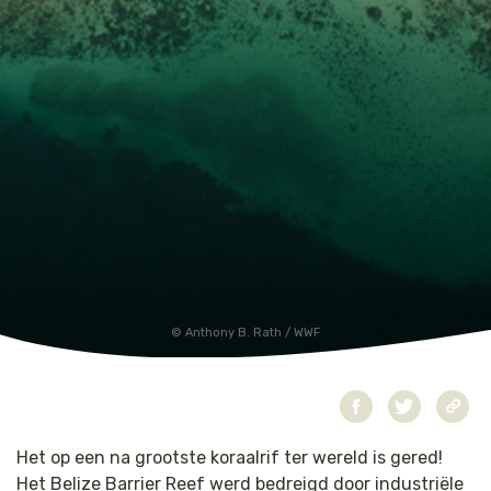
Jaguar
Kleding & Accessoires
Koraal
Speelgoed
Leeuw
Luipaard
Neushoorn
Olifant
Anthony B. Rath / WWF
Orang-oetan
Panda
Het op een na grootste koraalrif ter wereld is gered!
Steur
Het Belize Barrier Reef werd bedreigd door industriële