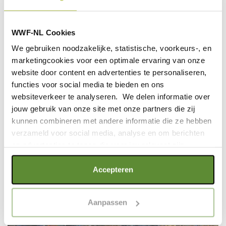
WWF-NL Cookies
We gebruiken noodzakelijke, statistische, voorkeurs-, en
marketingcookies voor een optimale ervaring van onze
website door content en advertenties te personaliseren,
functies voor social media te bieden en ons
GERELATEERDE ARTIKELEN
websiteverkeer te analyseren. We delen informatie over
jouw gebruik van onze site met onze partners die zij
kunnen combineren met andere informatie die ze hebben
verzameld voor social media, analyse en om berichten
en advertenties te tonen die voor jou relevant zijn.
Als je op "Alle cookies accepteren" klikt, ga je akkoord
Accepteren
met een optimaal gebruik van de website. Als je niet alle
soorten cookies wilt toestaan, maak dan jouw keuze in
Ze(e)ven manieren
Aanpassen
"selectie toestaan" of "alleen noodzakelijke cookies", wat
waarop we oceanen beschermen
wel gevolgen kan hebben voor de gebruiksvriendelijkheid