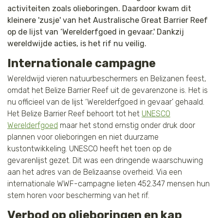
activiteiten zoals olieboringen. Daardoor kwam dit
Tijger
kleinere 'zusje' van het Australische Great Barrier Reef
op de lijst van ‘Werelderfgoed in gevaar.' Dankzij
Walvis
wereldwijde acties, is het rif nu veilig.
Internationale campagne
IJsbeer
Wereldwijd vieren natuurbeschermers en Belizanen feest,
Zeeschildpad
omdat het Belize Barrier Reef uit de gevarenzone is. Het is
nu officieel van de lijst ‘Werelderfgoed in gevaar’ gehaald.
Het Belize Barrier Reef behoort tot het
UNESCO
Werelderfgoed
maar het stond ernstig onder druk door
plannen voor olieboringen en niet duurzame
kustontwikkeling. UNESCO heeft het toen op de
gevarenlijst gezet. Dit was een dringende waarschuwing
aan het adres van de Belizaanse overheid. Via een
internationale WWF-campagne lieten 452.347 mensen hun
stem horen voor bescherming van het rif.
Verbod op olieboringen en kap