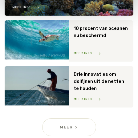
van de website. Voor meer inzage in de cookies klik dan
MEER INFO
op "Cookie instellingen". Lees voor meer informatie
onze
Cookie Policy
.
10 procent van oceanen
nu beschermd
MEER INFO
Antonio Busiello / WWF-US
Drie innovaties om
dolfijnen uit de netten
te houden
MEER INFO
Chris Johnson
MEER