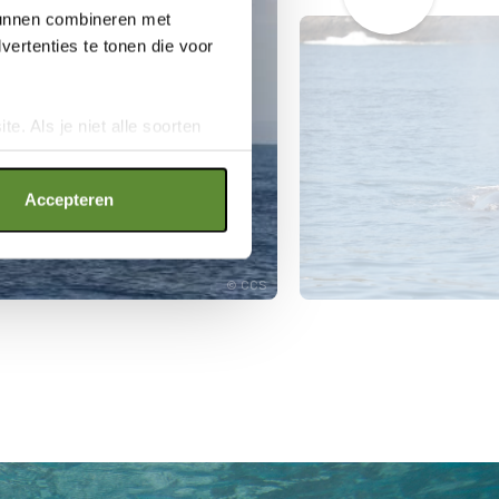
 kunnen combineren met
ertenties te tonen die voor
e. Als je niet alle soorten
ookies", wat wel gevolgen kan
an op "Cookie instellingen".
Accepteren
CCS