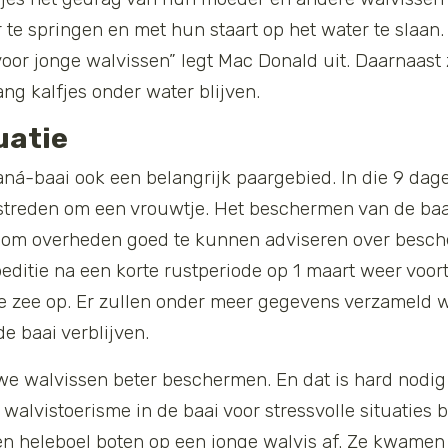
te springen en met hun staart op het water te slaan. 
 voor jonge walvissen” legt Mac Donald uit. Daarnaast
ang kalfjes onder water blijven.
uatie
ná-baai ook een belangrijk paargebied. In die 9 dag
treden om een vrouwtje. Het beschermen van de baai 
 om overheden goed te kunnen adviseren over besch
editie na een korte rustperiode op 1 maart weer voort
e zee op. Er zullen onder meer gegevens verzameld 
e baai verblijven.
 walvissen beter beschermen. En dat is hard nodig 
walvistoerisme in de baai voor stressvolle situaties 
n heleboel boten op een jonge walvis af. Ze kwamen 