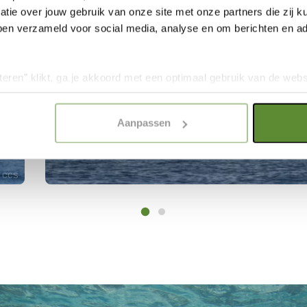
tie over jouw gebruik van onze site met onze partners die zij
ben verzameld voor social media, analyse en om berichten en adv
teren" klikt, ga je akkoord met een optimaal gebruik van de websit
dan jouw keuze in "selectie toestaan" of "alleen noodzakelijke c
elijkheid van de website. Voor meer inzage in de cookies klik d
Aanpassen
onze
Cookie Policy
.
CCS