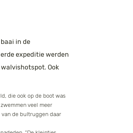
baai in de
ierde expeditie werden
 walvishotspot. Ook
ld, die ook op de boot was
ai zwemmen veel meer
e van de bultruggen daar
nadeden. “De kleintjes