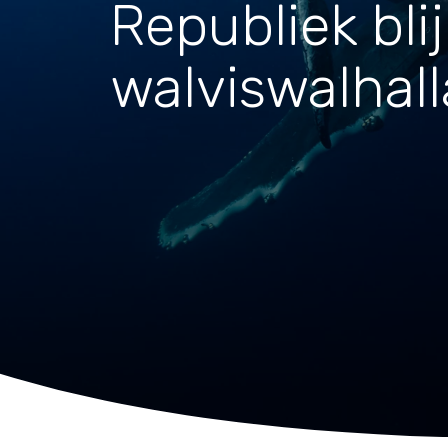
Waar zijn we actief
Republiek blij
walviswalhall
Speelgoed
Knuffels
Puzzels
Spellen
Kleuren en knutselen