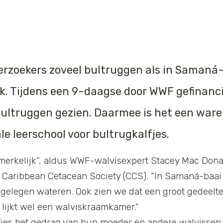
erzoekers zoveel bultruggen als in Samaná-
. Tijdens een 9-daagse door WWF gefinanc
bultruggen gezien. Daarmee is het een ware
ale leerschool voor bultrugkalfjes.
pmerkelijk”, aldus WWF-walvisexpert Stacey Mac Dona
de Caribbean Cetacean Society (CCS). “In Samaná-ba
jgelegen wateren. Ook zien we dat een groot gedeelt
t lijkt wel een walviskraamkamer.”
jes het gedrag van hun moeder en andere walvissen 