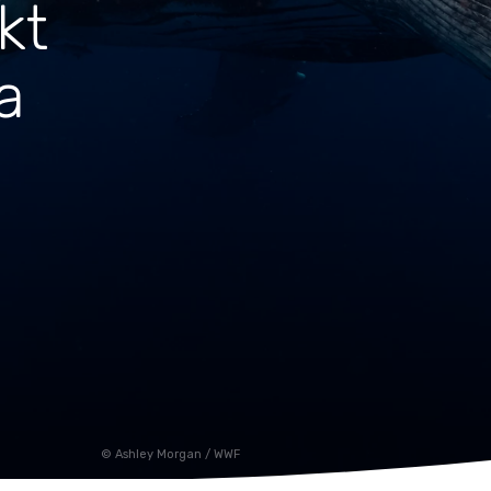
kt
Huishouden
Notitieboekjes
a
Ashley Morgan / WWF