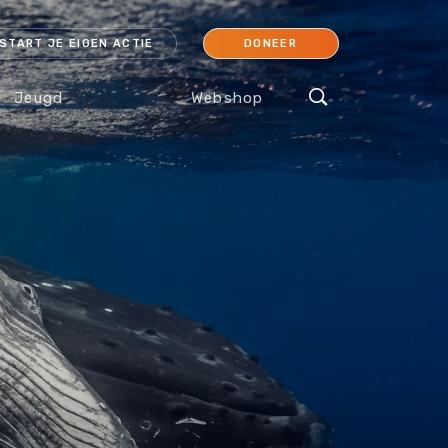
START JE EIGEN ACTIE
DONEER
Jeugd
Webshop
cessoires
Koraal
Orang-oetan
IJsbeer
Sokken