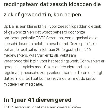
reddingsteam dat zeeschildpadden die
Tijger
ziek of gewond zijn, kan helpen.
Walvis
Op Bali is een kleine kliniek voor zeeschildpadden die ziek
IJsbeer
of gewond zijn en dat wordt beheerd door onze
partnerorganisatie TCEC Serangan, een organisatie die
zeeschildpadden helpt en beschermd. Deze specifieke
Zeeschildpad
behandelfaciliteit is in februari 2025 gestart met 16
medewerkers, waarvan er 12 als veldteam
verantwoordelijk zijn voor het reddingswerk. Ook werken er
geregeld stagiairs mee. Ook is er één dierenarts die
regelmatig medische zorg verleent aan de dieren en zorgt
dat ze in de faciliteit kunnen revalideren met de juiste
middelen en medicatie.
In 1 jaar 41 dieren gered
TCEC Serangan, doet mee aan diverse WWF-