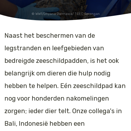
Jaguar
Kleding & Accessoires
WWF/Dhyana Darmawa/ TCEC Serangan
Koraal
Speelgoed
Naast het beschermen van de
Leeuw
legstranden en leefgebieden van
Luipaard
bedreigde zeeschildpadden, is het ook
Neushoorn
belangrijk om dieren die hulp nodig
Olifant
hebben te helpen. Eén zeeschildpad kan
Orang-oetan
nog voor honderden nakomelingen
zorgen; ieder dier telt. Onze collega's in
Panda
Bali, Indonesië hebben een
Steur