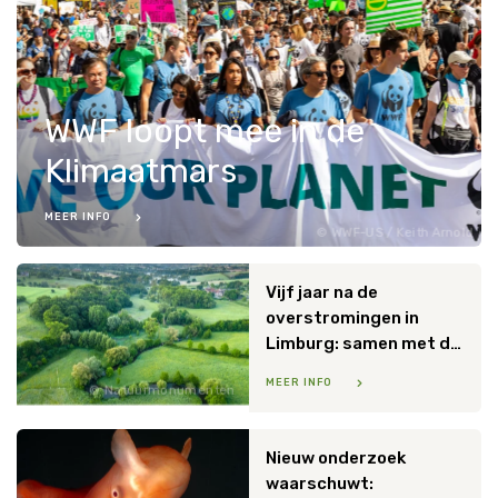
WWF loopt mee in de
Klimaatmars
MEER INFO
WWF-US / Keith Arnold
Vijf jaar na de
overstromingen in
Limburg: samen met de natuur werken aan bescherming tegen extreem weer
MEER INFO
Natuurmonumenten
Nieuw onderzoek
waarschuwt: