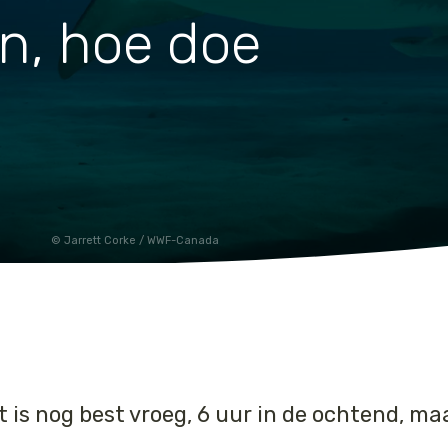
Huishouden
n, hoe doe
Notitieboekjes
Jarrett Corke / WWF-Canada
 is nog best vroeg, 6 uur in de ochtend, maa