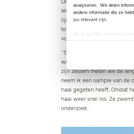
De schipper staat al op ons t
analyseren. We delen informa
We zijn op weg naar de ‘pois
andere informatie die ze heb
lijnen met aas waarmee we
jou relevant zijn.
totaal acht lijnen checken. 
Als je op "Alle cookies accep
volle maag. Maar we hebben 
cookies wilt toestaan, maak 
hebben voor de gebruiksvriend
‘‘Shark on the line!” roept de
Lees voor meer informatie 
wordt langs de zijkant van 
zijn zessen meten we de len
neem ik een sample van de c
haai gegeten heeft. Omdat he
haai weer snel los. Ze zwemt
onderzoek.