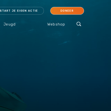
START JE EIGEN ACTIE
DONEER
Jeugd
Webshop
cessoires
Koraal
Orang-oetan
IJsbeer
Sokken