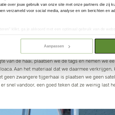
e wachten en zodra we met zijn zessen aan boord zijn 
tie over jouw gebruik van onze site met onze partners die zij
on bank’ waar de Queen Beatrix II inmiddels is begon
ben verzameld voor social media, analyse en om berichten en adv
 hopen de
tijgerhaaien
te vangen. Na een uurtje wacht
We halen de lijn naar boven. Niets. Het aas is verdwe
teren" klikt, ga je akkoord met een optimaal gebruik van de websit
geen haai aan de lijn. Snel nieuw aas eraan en teru
dan jouw keuze in "selectie toestaan" of "alleen noodzakelijke c
elijkheid van de website. Voor meer inzage in de cookies klik d
 expeditieleider. En inderdaad, een flinke Caribische r
Aanpassen
onze
Cookie Policy
.
de boot gemanoeuvreerd en we beginnen met het wet
gte van de haai, plaatsen we de tags en nemen we ee
loaca. Aan het materiaal dat we daarmee verkrijgen,
t geen zwangere tijgerhaai is plaatsen we geen satel
 er snel vandoor, een goed teken dat ze weinig last 