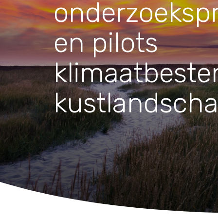
Waar zijn we actief
onderzoeks
en pilots
Speelgoed
Knuffels
klimaatbest
Puzzels
Spellen
kustlandsch
Kleuren en knutselen