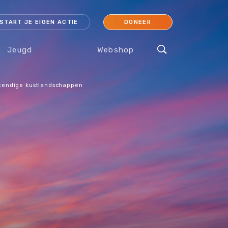
START JE EIGEN ACTIE
DONEER
Jeugd
Webshop
stendige kustlandschappen
cessoires
Koraal
Orang-oetan
IJsbeer
Sokken