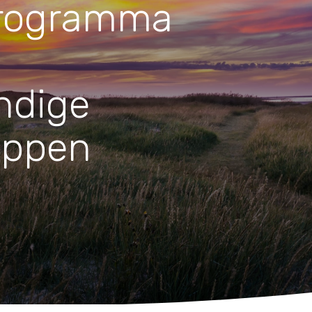
programma
Huishouden
Notitieboekjes
endige
appen