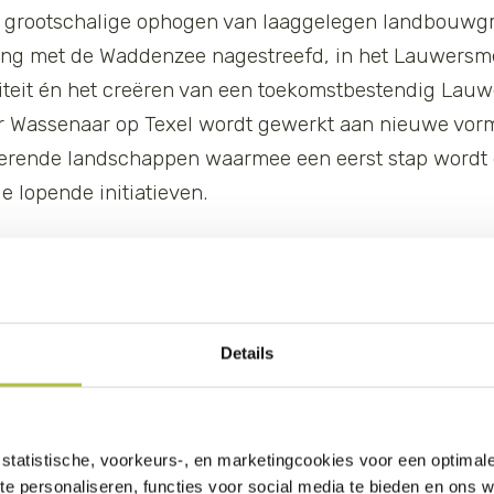
t grootschalige ophogen van laaggelegen landbouwgr
ding met de Waddenzee nagestreefd, in het Lauwersm
titeit én het creëren van een toekomstbestendig Lau
er Wassenaar op Texel wordt gewerkt aan nieuwe vor
rkerende landschappen waarmee een eerst stap wordt 
le lopende initiatieven.
nationaal onderzoeksprogramma
Details
ele dijken?
e kust parallel aan de zeedijk wordt een extra dijk 
statistische, voorkeurs-, en marketingcookies voor een optimal
 de dijk gecontroleerd binnen. Het sediment zorgt ve
te personaliseren, functies voor social media te bieden en ons 