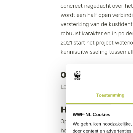
concreet nagedacht over he
wordt een half open verbin
versterking van de kustiden
robuust karakter en in pold
2021 start het project wate
kennisuitwisseling tussen al
Oproep tot een 
Lees de gehele oproep
hier
.
Toestemming
Hoe werken dubb
WWF-NL Cookies
Op kwetsbare plekken langs d
We gebruiken noodzakelijke, 
het water via een opening in
door content en advertenties 