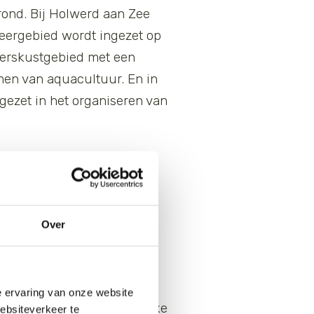
ond. Bij Holwerd aan Zee
eergebied wordt ingezet op
werskustgebied met een
men van aquacultuur. En in
gezet in het organiseren van
 met pilots
Over
gebouwd. Vervolgens laat je
e ervaring van onze website
rvolgens voor een natuurlijke
websiteverkeer te