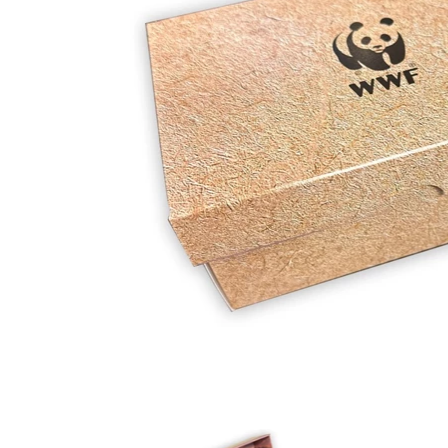
Waar zijn we actief
Speelgoed
Knuffels
Puzzels
Spellen
Kleuren en knutselen