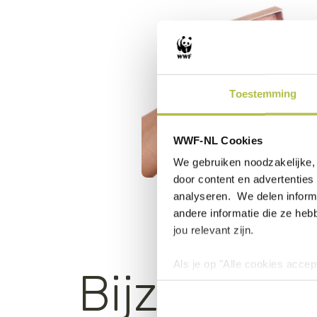
Toestemming
WWF-NL Cookies
We gebruiken noodzakelijke, 
door content en advertenties 
analyseren. We delen informa
andere informatie die ze heb
jou relevant zijn.
Als je op "Alle cookies accep
Bijzonder
cookies wilt toestaan, maak 
hebben voor de gebruiksvriend
Lees voor meer informatie 