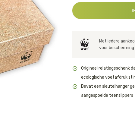
Huishouden
Notitieboekjes
I
Met iedere aankoop
voor bescherming 
Origineel relatiegeschenk d
ecologische voetafdruk sti
Bevat een sleutelhanger g
aangespoelde teenslippers