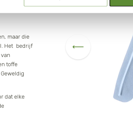
en, maar die
. Het bedrijf
 van
n toffe
. Geweldig
r dat elke
de