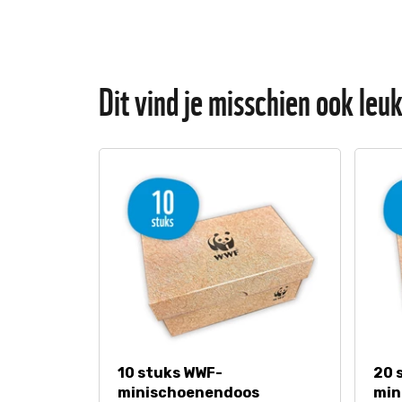
Dit vind je misschien ook leu
10 stuks WWF-
20 
minischoenendoos
min