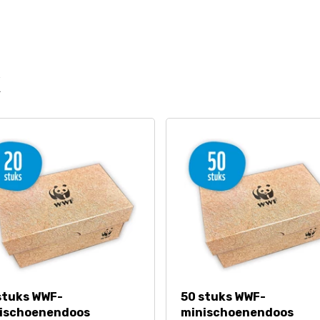
k
stuks WWF-
50 stuks WWF-
ischoenendoos
minischoenendoos