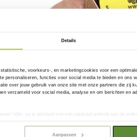
Details
statistische, voorkeurs-, en marketingcookies voor een optimal
te personaliseren, functies voor social media te bieden en ons 
tie over jouw gebruik van onze site met onze partners die zij
ben verzameld voor social media, analyse en om berichten en adv
teren" klikt, ga je akkoord met een optimaal gebruik van de websit
dan jouw keuze in "selectie toestaan" of "alleen noodzakelijke c
elijkheid van de website. Voor meer inzage in de cookies klik d
Aanpassen
onze
Cookie Policy
.