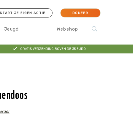
START JE EIGEN ACTIE
DONEER
Jeugd
Webshop
GRATIS VERZENDING BOVEN DE 35 EURO
cessoires
Koraal
Orang-oetan
IJsbeer
Sokken
nendoos
erder