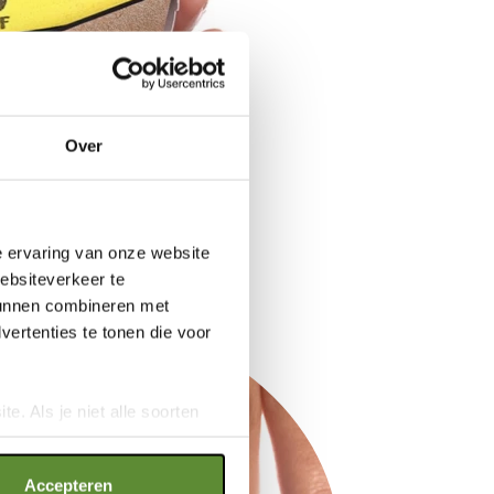
Over
e ervaring van onze website
websiteverkeer te
 kunnen combineren met
ertenties te tonen die voor
e. Als je niet alle soorten
ookies", wat wel gevolgen kan
an op "Cookie instellingen".
Accepteren