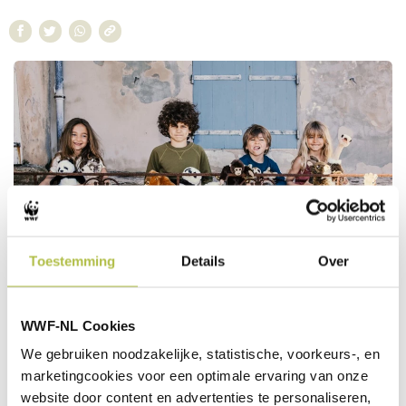
Toestemming
Details
Over
DE WWF PLUCHE COLLECTIE
WWF-NL Cookies
We gebruiken noodzakelijke, statistische, voorkeurs-, en
marketingcookies voor een optimale ervaring van onze
Deze knuffel komt uit de WWF Pluche collectie van
website door content en advertenties te personaliseren,