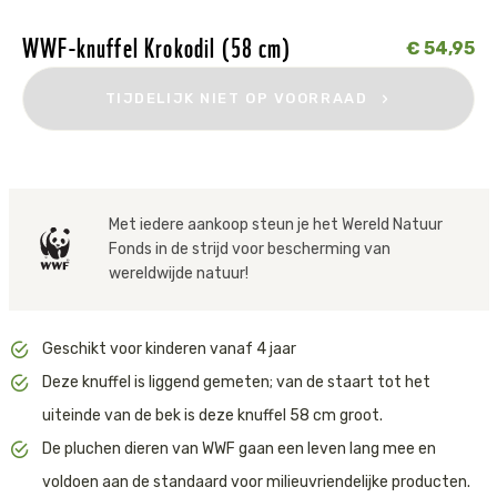
Polyester. Vulling: Polyester / Recycled
wereld en bestaat al meer dan 35 jaar als onafhankelijke standaard
P.E.T.
voor milieuvriendelijke producten.
Tijger
WWF-knuffel Krokodil (58 cm)
€ 54,95
Wasadvies:
Handwas
De knuffels worden geproduceerd door BonTonToys, een B Corp-
Walvis
gecertificeerd bedrijf. Dit betekent dat zij voldoen aan strenge
TIJDELIJK NIET OP VOORRAAD
normen op het gebied van sociale en milieuprestaties,
transparantie en verantwoordelijkheid.
IJsbeer
BonTonToys is bovendien gecertificeerd deelnemer van het ‘1% For
Zeeschildpad
The Planet’-programma. Zij doneren 1% van hun omzet aan
Met iedere aankoop steun je het Wereld Natuur
initiatieven die zich inzetten voor het beschermen van de natuur
Fonds in de strijd voor bescherming van
en het tegengaan van milieuvervuiling. Zo draag je met elke knuffel
wereldwijde natuur!
niet alleen bij aan een glimlach, maar ook aan een schonere en
gezondere planeet.
Geschikt voor kinderen vanaf 4 jaar
Deze knuffel is liggend gemeten; van de staart tot het
uiteinde van de bek is deze knuffel 58 cm groot.
De pluchen dieren van WWF gaan een leven lang mee en
voldoen aan de standaard voor milieuvriendelijke producten.