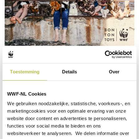
DE WWF PLUCHE COLLECTIE
Toestemming
Details
Over
Deze knuffel komt uit de WWF Pluche collectie van
Bon Ton Toys. WWF en Bon Ton Toys zijn al meer dan
20 jaar partner en dankzij de verkoop van deze
WWF-NL Cookies
collectie heeft Bon Ton Toys al meer dan 7 miljoen USD
We gebruiken noodzakelijke, statistische, voorkeurs-, en
aan WWF gedoneerd om ons natuurbeschermingswerk
marketingcookies voor een optimale ervaring van onze
te ondersteunen.
website door content en advertenties te personaliseren,
functies voor social media te bieden en ons
Alle WWF Pluche knuffels zijn gemaakt met een 100%
websiteverkeer te analyseren. We delen informatie over
recyclede PET flessen vulling.