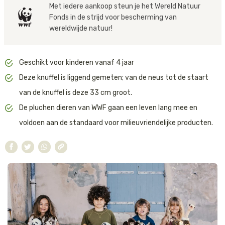
Met iedere aankoop steun je het Wereld Natuur
Wasadvies:
Handwas
Tijger
De knuffels worden geproduceerd door BonTonToys, een B Corp-
Fonds in de strijd voor bescherming van
gecertificeerd bedrijf. Dit betekent dat zij voldoen aan strenge
wereldwijde natuur!
normen op het gebied van sociale en milieuprestaties,
Walvis
transparantie en verantwoordelijkheid.
Geschikt voor kinderen vanaf 4 jaar
IJsbeer
BonTonToys is bovendien gecertificeerd deelnemer van het ‘1% For
The Planet’-programma. Zij doneren 1% van hun omzet aan
Deze knuffel is liggend gemeten; van de neus tot de staart
initiatieven die zich inzetten voor het beschermen van de natuur
Zeeschildpad
van de knuffel is deze 33 cm groot.
en het tegengaan van milieuvervuiling. Zo draag je met elke knuffel
De pluchen dieren van WWF gaan een leven lang mee en
niet alleen bij aan een glimlach, maar ook aan een schonere en
gezondere planeet.
voldoen aan de standaard voor milieuvriendelijke producten.