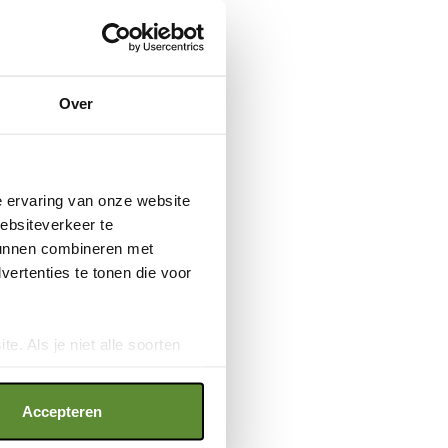
Over
e ervaring van onze website
websiteverkeer te
 kunnen combineren met
ertenties te tonen die voor
e. Als je niet alle soorten
ookies", wat wel gevolgen kan
an op "Cookie instellingen".
Accepteren