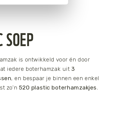
C SOEP
amzak is ontwikkeld voor én door
at iedere boterhamzak uit
3
ssen
, en bespaar je binnen een enkel
fst zo’n
520 plastic boterhamzakjes
.