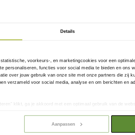
Details
statistische, voorkeurs-, en marketingcookies voor een optimal
te personaliseren, functies voor social media te bieden en ons 
tie over jouw gebruik van onze site met onze partners die zij
ben verzameld voor social media, analyse en om berichten en adv
odnodig® is een
praktische en
 wil gebruiken.
teren" klikt, ga je akkoord met een optimaal gebruik van de websit
 hoogwaardige alternatieven
evige kliksluiting, waardoor je
dan jouw keuze in "selectie toestaan" of "alleen noodzakelijke c
. Het merk combineert
aat biedt ruimte voor zowel een
elijkheid van de website. Voor meer inzage in de cookies klik d
k mooi en praktisch zijn.
ouw je hem eenvoudig op tot een
Aanpassen
onze
Cookie Policy
.
 schoonmaken snel en