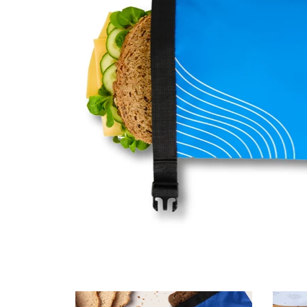
Waar zijn we actief
Speelgoed
Knuffels
Puzzels
Spellen
Kleuren en knutselen