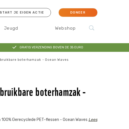
START JE EIGEN ACTIE
DONEER
Jeugd
Webshop
GRATIS VERZENDING BOVEN DE 35 EURO
cessoires
Koraal
rbruikbare boterhamzak - Ocean Waves
Orang-oetan
IJsbeer
Sokken
bruikbare boterhamzak -
n 100% Gerecyclede PET-flessen - Ocean Waves
Lees