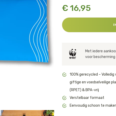
Huishouden
€ 16,95
Notitieboekjes
I
Met iedere aankoop
voor bescherming 
100% gerecycled – Volledig 
giftige en voedselveilige pl
(RPET) & BPA-vrij
Verstelbaar formaat
Eenvoudig schoon te make