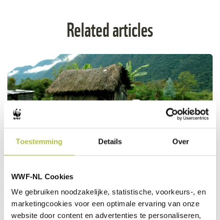
Related articles
5 years of Shared
Resources, Joint Solutions
Toestemming
Details
Over
MEER INFO
Gustavo Ybarra / WWF
WWF-NL Cookies
We gebruiken noodzakelijke, statistische, voorkeurs-, en
Female leadership:
marketingcookies voor een optimale ervaring van onze
stories of change
website door content en advertenties te personaliseren,