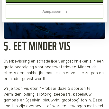
met een optimaal gebruik van de website. Als je niet alle
soorten cookies wilt toestaan, maak dan jouw keuze in
Aanpassen
"selectie toestaan" of "alleen noodzakelijke cookies", wat
wel gevolgen kan hebben voor de gebruiksvriendelijkheid
van de website. Voor meer inzage in de cookies klik dan
op "Cookie instellingen". Lees voor meer informatie
onze
Cookie Policy
.
5. EET MINDER VIS
Overbevissing en schadelijke vangtechnieken zijn een
grote bedreiging voor onderwaterleven. Minder vis
eten is een makkelijke manier om er voor te zorgen dat
er minder gevist wordt.
Wil je toch vis eten? Probeer deze 6 soorten te
vermijden: paling, slibtong, zeebaars, kabeljauw,
gamba’s en (geelvin, blauwvin, grootoog) tonijn. Deze
soorten zijn overbevist of worden gevangen met veel