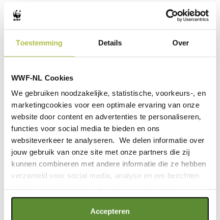
plasticgebruik te beperken. Een paar makkelijke
ideeën:
Neem zelf een
hervulbare waterfles
mee die je
Toestemming
Details
Over
vult bij een veilig watertappunt.
Koop een
shampoobar
in plaats van een
shampoofles. De bar is klein en makkelijk mee
WWF-NL Cookies
te nemen!
We gebruiken noodzakelijke, statistische, voorkeurs-, en
Neem je herbruikbare, opvouwbare
marketingcookies voor een optimale ervaring van onze
boodschappentasje mee op vakantie.
website door content en advertenties te personaliseren,
functies voor social media te bieden en ons
websiteverkeer te analyseren. We delen informatie over
jouw gebruik van onze site met onze partners die zij
kunnen combineren met andere informatie die ze hebben
Wild Wonders of Europe / Zankl / WWF
verzameld voor social media, analyse en om berichten
en advertenties te tonen die voor jou relevant zijn.
Als je op "Alle cookies accepteren" klikt, ga je akkoord
Accepteren