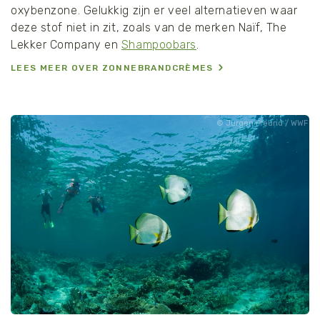
oxybenzone. Gelukkig zijn er veel alternatieven waar
deze stof niet in zit, zoals van de merken Naïf, The
Lekker Company en
Shampoobars
.
LEES MEER OVER ZONNEBRANDCRÈMES
Jürgen Freund / WWF