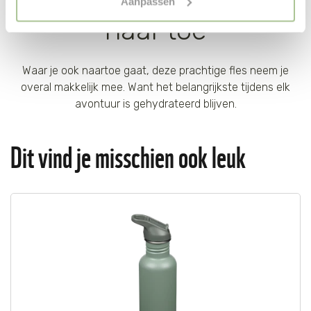
Aanpassen
"selectie toestaan" of "alleen noodzakelijke cookies", wat
naar toe
wel gevolgen kan hebben voor de gebruiksvriendelijkheid
van de website. Voor meer inzage in de cookies klik dan
op "Cookie instellingen". Lees voor meer informatie
Waar je ook naartoe gaat, deze prachtige fles neem je
onze
Cookie Policy
.
overal makkelijk mee. Want het belangrijkste tijdens elk
avontuur is gehydrateerd blijven.
Dit vind je misschien ook leuk