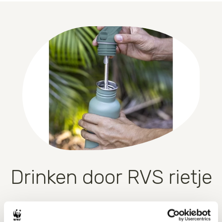
Drinken door RVS rietje
De flip/sportdop is voorzien van een afneembaar
roestvrijstalen rietje. Met rietje kan je dus drinken zonder