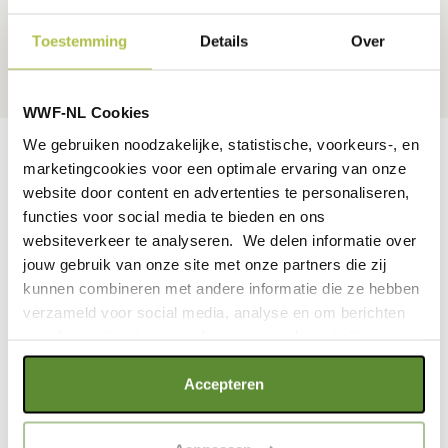
de fles te hoeven kantelen. Zonder rietje gebruik je de fles
als een normale bidon.
Toestemming
Details
Over
WWF-NL Cookies
We gebruiken noodzakelijke, statistische, voorkeurs-, en
marketingcookies voor een optimale ervaring van onze
website door content en advertenties te personaliseren,
functies voor social media te bieden en ons
websiteverkeer te analyseren. We delen informatie over
jouw gebruik van onze site met onze partners die zij
kunnen combineren met andere informatie die ze hebben
verzameld voor social media, analyse en om berichten
en advertenties te tonen die voor jou relevant zijn.
Als je op "Alle cookies accepteren" klikt, ga je akkoord
Accepteren
met een optimaal gebruik van de website. Als je niet alle
Neem je fles overal mee
soorten cookies wilt toestaan, maak dan jouw keuze in