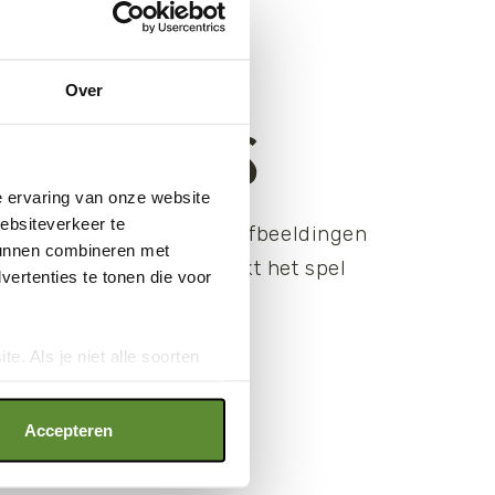
Over
ILLUSTRATIES
e ervaring van onze website
websiteverkeer te
achtige, natuurgetrouwe afbeeldingen
 kunnen combineren met
bekende dieren. Dit maakt het spel
ertenties te tonen die voor
 en leerzaam bovendien.
e. Als je niet alle soorten
ookies", wat wel gevolgen kan
an op "Cookie instellingen".
Accepteren