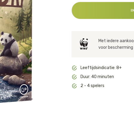
Huishouden
Notitieboekjes
I
Met iedere aankoop
voor bescherming 
Leeftijdsindicatie: 8+
Duur: 40 minuten
2 - 4 spelers