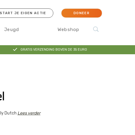
START JE EIGEN ACTIE
DONEER
Jeugd
Webshop
GRATIS VERZENDING BOVEN DE 35 EURO
cessoires
Koraal
Orang-oetan
IJsbeer
Sokken
el
lly Dutch
Lees verder