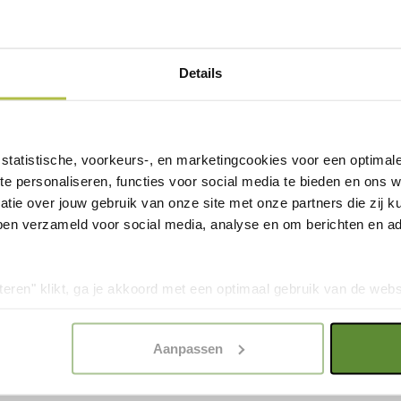
r en karton
ds en draag je bij aan projecten
 van onder andere de
rmen. Zo speel je niet alleen
, de sneeuwluipaard en de
Details
or mens, dier en natuur.
eren.
PRACHTIGE 
veel aandacht voor ECO-friendly
statistische, voorkeurs-, en marketingcookies voor een optimal
te personaliseren, functies voor social media te bieden en ons 
Het kaartspel bevat pr
tie over jouw gebruik van onze site met onze partners die zij
van bekende en minder 
ben verzameld voor social media, analyse en om berichten en adv
extra leuk om te spelen
teren" klikt, ga je akkoord met een optimaal gebruik van de websit
dan jouw keuze in "selectie toestaan" of "alleen noodzakelijke c
ik
elijkheid van de website. Voor meer inzage in de cookies klik d
Aanpassen
onze
Cookie Policy
.
ok bij aan een duurzamere wereld.