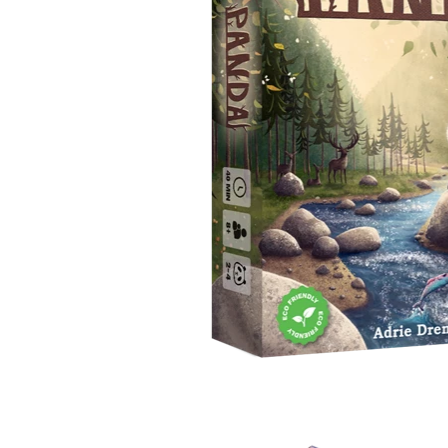
Waar zijn we actief
Speelgoed
Knuffels
Puzzels
Spellen
Kleuren en knutselen