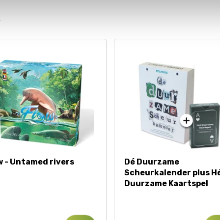
k
w - Untamed rivers
Dé Duurzame
Scheurkalender plus H
Duurzame Kaartspel