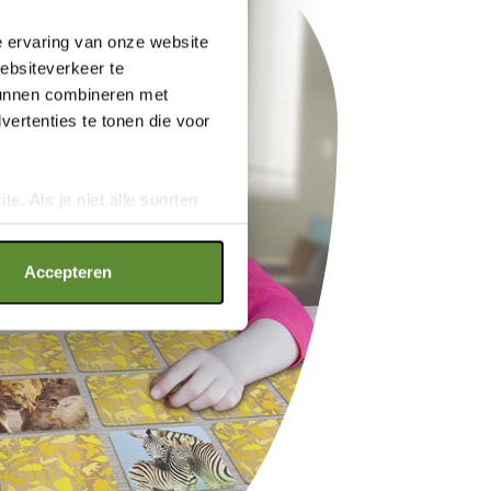
e ervaring van onze website
websiteverkeer te
 kunnen combineren met
ertenties te tonen die voor
e. Als je niet alle soorten
ookies", wat wel gevolgen kan
an op "Cookie instellingen".
Accepteren