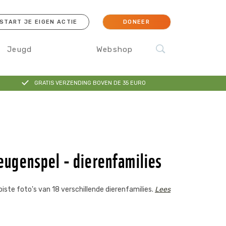
START JE EIGEN ACTIE
DONEER
Jeugd
Webshop
GRATIS VERZENDING BOVEN DE 35 EURO
cessoires
Koraal
Orang-oetan
IJsbeer
Sokken
genspel - dierenfamilies
te foto's van 18 verschillende dierenfamilies.
Lees