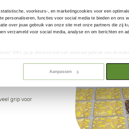
statistische, voorkeurs-, en marketingcookies voor een optimal
te personaliseren, functies voor social media te bieden en ons 
ls
tie over jouw gebruik van onze site met onze partners die zij
ben verzameld voor social media, analyse en om berichten en adv
teren" klikt, ga je akkoord met een optimaal gebruik van de websit
dan jouw keuze in "selectie toestaan" of "alleen noodzakelijke c
elijkheid van de website. Voor meer inzage in de cookies klik d
Aanpassen
onze
Cookie Policy
.
veel grip voor