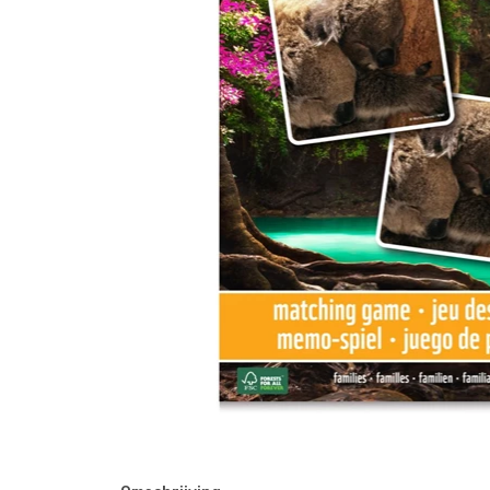
Waar zijn we actief
Speelgoed
Knuffels
Puzzels
Spellen
Kleuren en knutselen