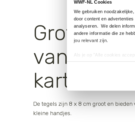
WWF-NL Cookies
We gebruiken noodzakelijke, 
door content en advertenties 
Grote tege
analyseren. We delen informa
andere informatie die ze heb
jou relevant zijn.
van FSC
Als je op "Alle cookies accep
cookies wilt toestaan, maak 
hebben voor de gebruiksvriend
karton
Lees voor meer informatie 
De tegels zijn 8 x 8 cm groot en bieden 
kleine handjes.