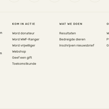
KOM IN ACTIE
WAT WE DOEN
O
jn
Word donateur
Resultaten
W
Word WWF-Ranger
Bedreigde dieren
P
Word vrijwilliger
Inschrijven nieuwsbrief
G
Webshop
en
Geef een gift
Toekomstkunde