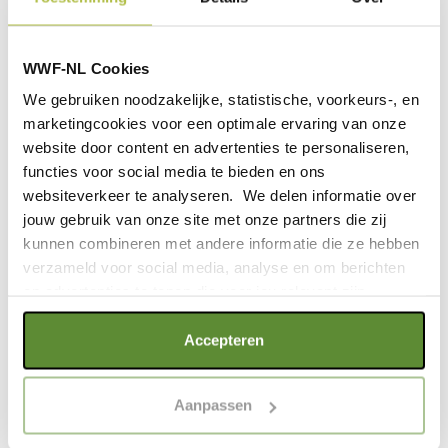
WWF-NL Cookies
We gebruiken noodzakelijke, statistische, voorkeurs-, en
marketingcookies voor een optimale ervaring van onze
website door content en advertenties te personaliseren,
functies voor social media te bieden en ons
DE WWF ECO-LIJN
websiteverkeer te analyseren. We delen informatie over
jouw gebruik van onze site met onze partners die zij
kunnen combineren met andere informatie die ze hebben
verzameld voor social media, analyse en om berichten
Deze knuffel komt uit de WWF ECO-lijn van Bon Ton
en advertenties te tonen die voor jou relevant zijn.
Toys. Een gloednieuwe categorie in de WWF Classic
Plush collectie. Vier iconische dieren, zachter dan ooit.
Als je op "Alle cookies accepteren" klikt, ga je akkoord
Accepteren
Gemaakt van 100% gerecycled PET. Zowel de vulling
met een optimaal gebruik van de website. Als je niet alle
als de buitenkant van de knuffel. Duurzame knuffels
soorten cookies wilt toestaan, maak dan jouw keuze in
waar wij trots op zijn.
Aanpassen
"selectie toestaan" of "alleen noodzakelijke cookies", wat
WWF en Bon Ton Toys zijn al meer dan 20 jaar partner
wel gevolgen kan hebben voor de gebruiksvriendelijkheid