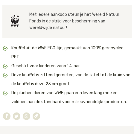
Materiaal:
Buitenkant en vulling: Polyester /
van uitsterven. Geef de aarde door!
Recycled P.E.T.
Tijger
Onze knuffels zijn getest volgens en voldoen aan de Blue Angel Eco
Wasadvies:
Met iedere aankoop steun je het Wereld Natuur
Handwas
Standard. Blue Angel (Blauer Engel) is het oudste ecolabel ter
Fonds in de strijd voor bescherming van
Walvis
wereld en bestaat al meer dan 35 jaar als onafhankelijke standaard
wereldwijde natuur!
voor milieuvriendelijke producten.
IJsbeer
De knuffels worden geproduceerd door BonTonToys, een B Corp-
Knuffel uit de WWF ECO-lijn; gemaakt van 100% gerecycled
gecertificeerd bedrijf. Dit betekent dat zij voldoen aan strenge
Zeeschildpad
normen op het gebied van sociale en milieuprestaties,
PET
transparantie en verantwoordelijkheid.
Geschikt voor kinderen vanaf 4 jaar
BonTonToys is bovendien gecertificeerd deelnemer van het ‘1% For
Deze knuffel is zittend gemeten; van de tafel tot de kruin van
The Planet’-programma. Zij doneren 1% van hun omzet aan
de knuffel is deze 23 cm groot.
initiatieven die zich inzetten voor het beschermen van de natuur
en het tegengaan van milieuvervuiling. Zo draag je met elke knuffel
De pluchen dieren van WWF gaan een leven lang mee en
niet alleen bij aan een glimlach, maar ook aan een schonere en
voldoen aan de standaard voor milieuvriendelijke producten.
gezondere planeet.