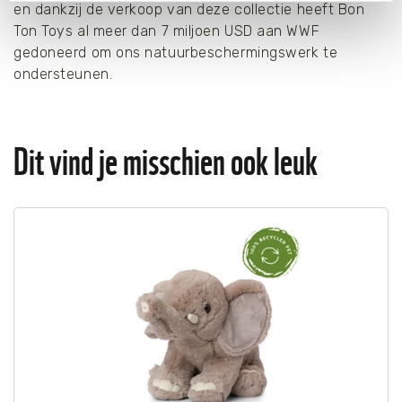
en dankzij de verkoop van deze collectie heeft Bon
van de website. Voor meer inzage in de cookies klik dan
Ton Toys al meer dan 7 miljoen USD aan WWF
op "Cookie instellingen". Lees voor meer informatie
gedoneerd om ons natuurbeschermingswerk te
onze
Cookie Policy
.
ondersteunen.
Dit vind je misschien ook leuk