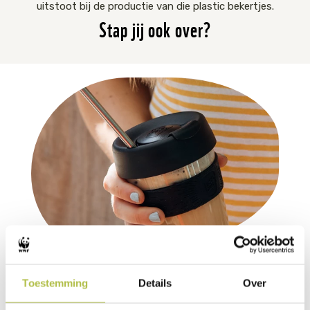
uitstoot bij de productie van die plastic bekertjes.
Stap jij ook over?
Bespaar geld met je
Toestemming
Details
Over