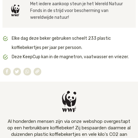
Met iedere aankoop steun je het Wereld Natuur
een warme of ijskoude kop vasthouden
rood-lila kleurstelling is niet alleen functioneel, maar ook een
Tijger
gemakkelijker maakt.
Fonds in de strijd voor bescherming van
statement voor duurzaamheid.
Afmetingen:
Inhoud 340 ml, hoogte 12 cm, diameter
wereldwijde natuur!
WWF roept het Nederlandse publiek op om minder plastic voor
8,5 cm
Walvis
eenmalig gebruik te gebruiken, meer te hergebruiken en te
Vaatwasserbestendig:
recyclen, en bedrijven te stimuleren om alternatieve verpakkingen
Magnetronbestendig:
Elke dag deze beker gebruiken scheelt 233 plastic
IJsbeer
aan te bieden. KeepCup sluit hier perfect bij aan: als gecertificeerd
Milieuvriendelijk:
koffiebekertjes per jaar per persoon.
deelnemer van het
'1% For The Planet'-programma
. doneert het
merk 1% van de omzet aan initiatieven die zich inzetten tegen
Zeeschildpad
Deze KeepCup kan in de magnetron, vaatwasser en vriezer.
afval en overconsumptie. Zo draag je met elke kop koffie bij aan
een schonere planeet.
Al honderden mensen zijn via onze webshop overgestapt
op een herbruikbare koffiebeker! Zij bespaarden daarmee al
duizenden plastic koffiebekertjes en vele kilo's CO2 aan