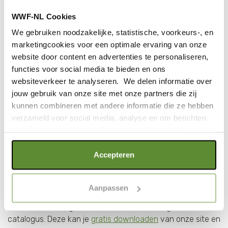
eigen herbruikbare
WWF-NL Cookies
beker
We gebruiken noodzakelijke, statistische, voorkeurs-, en
marketingcookies voor een optimale ervaring van onze
website door content en advertenties te personaliseren,
Bij veel coffee-to-go winkeltjes, zoals Coffee Company,
functies voor social media te bieden en ons
Kiosk, AH to Go, Julia's en Stationshuiskamer, moet je bij
websiteverkeer te analyseren. We delen informatie over
betalen voor een wegwerpbeker. Het is dus voordeliger als
jouw gebruik van onze site met onze partners die zij
je je eigen herbruikbare beker meeneemt. Deze WWF
kunnen combineren met andere informatie die ze hebben
KeepCup is dus goed voor het milieu én voor je
verzameld voor social media, analyse en om berichten
portemonnee!
en advertenties te tonen die voor jou relevant zijn.
Wist je dat...
Als je op "Alle cookies accepteren" klikt, ga je akkoord
Accepteren
met een optimaal gebruik van de website. Als je niet alle
soorten cookies wilt toestaan, maak dan jouw keuze in
Aanpassen
"selectie toestaan" of "alleen noodzakelijke cookies", wat
... dit product ook zeer geschikt is als relatiegeschenk?
wel gevolgen kan hebben voor de gebruiksvriendelijkheid
Daarom is het opgenomen in de WWF relatiegeschenken
van de website. Voor meer inzage in de cookies klik dan
catalogus. Deze kan je
gratis downloaden
van onze site en
op "Cookie instellingen". Lees voor meer informatie