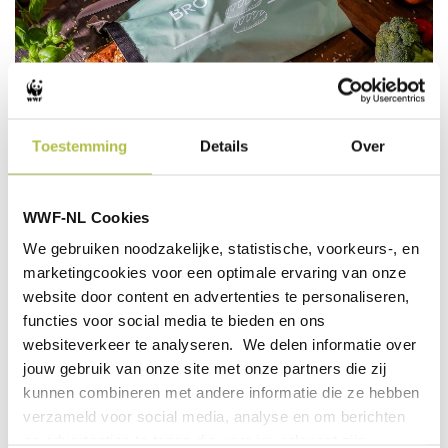
Toestemming
Details
Over
DUBBEL DUURZAAM
WWF-NL Cookies
We gebruiken noodzakelijke, statistische, voorkeurs-, en
marketingcookies voor een optimale ervaring van onze
De Herbruikbare Broodzak is ontwikkeld voor én door
website door content en advertenties te personaliseren,
duurzaamheid. Zo bestaat iedere broodzak uit
5
functies voor social media te bieden en ons
gerecycleerde PET-flessen
, bespaar je op het
websiteverkeer te analyseren. We delen informatie over
gebruik van plastic zakken én voorkom je dat je oud
jouw gebruik van onze site met onze partners die zij
geworden brood moet weggooien.
kunnen combineren met andere informatie die ze hebben
verzameld voor social media, analyse en om berichten
en advertenties te tonen die voor jou relevant zijn.